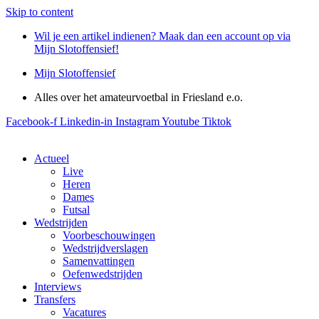
Skip to content
Wil je een artikel indienen? Maak dan een account op via
Mijn Slotoffensief!
Mijn Slotoffensief
Alles over het amateurvoetbal in Friesland e.o.
Facebook-f
Linkedin-in
Instagram
Youtube
Tiktok
Actueel
Live
Heren
Dames
Futsal
Wedstrijden
Voorbeschouwingen
Wedstrijdverslagen
Samenvattingen
Oefenwedstrijden
Interviews
Transfers
Vacatures