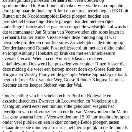
Zaterdagmiddag moesten Ternaard en Veenwouden op
sportcomplex “De Buorfinne”uit maken wie via de na-competitie
door ging naar de finale op 6 Juni op neutraal terrein tegen RKO uit
Rutten uit de Noordoostpolder.Beide ploegen hadden een
periodetitel bemachtigd.Beide ploegen hadden niet een rijke
onderlinge historie als het gaat om competitie wedstrijden al was het
dat teammanager Jan Sijtsma van Veenwouden zijn roots lagen in
Ternaard.Trainer Rinze Visser kende deze middag nog al wat
personele problemen door blessures.Zo viel tijdens de training op
Donderdagavond Ronald Post geblesseerd uit met een dikke enkel
en loopt Anthony Hoekstra op krukken met een knieblessure
evenals Gerwin Wiersma en Andries Vlasman met een
enkelblessure.Dus werd het puzzelen voor trainer Rinze Visser die
deze middag die weer een beroep moest doen op Gosse Reinder
Kingma en Wesley Plooy en de gestopte Wietse Sipma.Op de bank
begon hij met Alex van der Weg,Gosse Reinder Kingma,Laurens
Kramer en res.keeper Siebren van der Wal.
Onder leiding van het scheidsrechter Pool uit Rottevalle en
ass.scheidsrechters Zwerver uit Leeuwarden en Vogelzang uit
Mantgum,werd eerst een minuut stilte gehouden wegens het
overlijden van oud-voorzitter en ere lid van Veenwouden dhr.Marten
Leegstra waarna hierna Veenwouden om 15.00 uur mocht aftrappen
onder veel publiek en een lekker zonnetje.Beide ploegen tasten
elkaar de eerste minuten af maar is het hierna gelijk in de 3e min.als