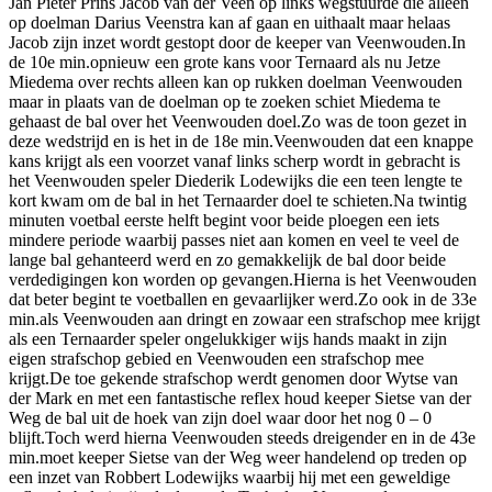
Jan Pieter Prins Jacob van der Veen op links wegstuurde die alleen
op doelman Darius Veenstra kan af gaan en uithaalt maar helaas
Jacob zijn inzet wordt gestopt door de keeper van Veenwouden.In
de 10e min.opnieuw een grote kans voor Ternaard als nu Jetze
Miedema over rechts alleen kan op rukken doelman Veenwouden
maar in plaats van de doelman op te zoeken schiet Miedema te
gehaast de bal over het Veenwouden doel.Zo was de toon gezet in
deze wedstrijd en is het in de 18e min.Veenwouden dat een knappe
kans krijgt als een voorzet vanaf links scherp wordt in gebracht is
het Veenwouden speler Diederik Lodewijks die een teen lengte te
kort kwam om de bal in het Ternaarder doel te schieten.Na twintig
minuten voetbal eerste helft begint voor beide ploegen een iets
mindere periode waarbij passes niet aan komen en veel te veel de
lange bal gehanteerd werd en zo gemakkelijk de bal door beide
verdedigingen kon worden op gevangen.Hierna is het Veenwouden
dat beter begint te voetballen en gevaarlijker werd.Zo ook in de 33e
min.als Veenwouden aan dringt en zowaar een strafschop mee krijgt
als een Ternaarder speler ongelukkiger wijs hands maakt in zijn
eigen strafschop gebied en Veenwouden een strafschop mee
krijgt.De toe gekende strafschop werdt genomen door Wytse van
der Mark en met een fantastische reflex houd keeper Sietse van der
Weg de bal uit de hoek van zijn doel waar door het nog 0 – 0
blijft.Toch werd hierna Veenwouden steeds dreigender en in de 43e
min.moet keeper Sietse van der Weg weer handelend op treden op
een inzet van Robbert Lodewijks waarbij hij met een geweldige