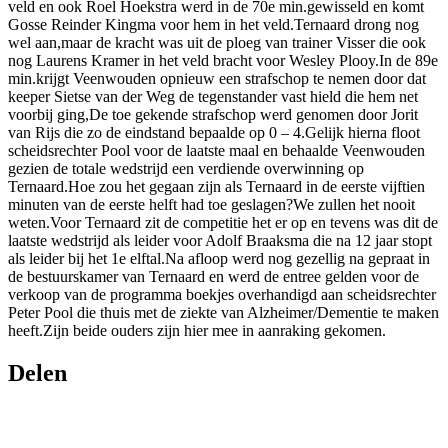
veld en ook Roel Hoekstra werd in de 70e min.gewisseld en komt
Gosse Reinder Kingma voor hem in het veld.Ternaard drong nog
wel aan,maar de kracht was uit de ploeg van trainer Visser die ook
nog Laurens Kramer in het veld bracht voor Wesley Plooy.In de 89e
min.krijgt Veenwouden opnieuw een strafschop te nemen door dat
keeper Sietse van der Weg de tegenstander vast hield die hem net
voorbij ging,De toe gekende strafschop werd genomen door Jorit
van Rijs die zo de eindstand bepaalde op 0 – 4.Gelijk hierna floot
scheidsrechter Pool voor de laatste maal en behaalde Veenwouden
gezien de totale wedstrijd een verdiende overwinning op
Ternaard.Hoe zou het gegaan zijn als Ternaard in de eerste vijftien
minuten van de eerste helft had toe geslagen?We zullen het nooit
weten.Voor Ternaard zit de competitie het er op en tevens was dit de
laatste wedstrijd als leider voor Adolf Braaksma die na 12 jaar stopt
als leider bij het 1e elftal.Na afloop werd nog gezellig na gepraat in
de bestuurskamer van Ternaard en werd de entree gelden voor de
verkoop van de programma boekjes overhandigd aan scheidsrechter
Peter Pool die thuis met de ziekte van Alzheimer/Dementie te maken
heeft.Zijn beide ouders zijn hier mee in aanraking gekomen.
Delen