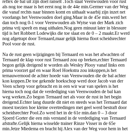
reflex de bal uit zijn doel ranselt .Toch slaat Veenwouden voor rust
als nog toe maar is het eerst nog in de 44e min.Germer van der Weg
die vanaf rechts naar binnen komt en uithaalt waarbij zijn inzet net
voorlangs het Veenwouden doel ging.Maar in de 45e min.werd het
dan toch nog 0-1 voor Veenwouden als Wytse van der Mark zich
prima vrij speelt en mag uithalen.Nog geen minuut later in blessure
tijd is het Robbert Lodewijks die toe slaat en de 0 – 2 maakt.Er werd
nog afgetrapt door Ternaard,maar gelijk hierna floot scheidsrechter
Pool voor de rust.
Na de rust geen wijzigingen bij Ternaard en was het afwachten of
Ternaard de klap voor rust Ternaard zou op breken,echter Ternaard
begon gelijk dreigend te worden als Wesley Plooy vanaf links een
prima voorzet gaf en waar Roel Hoekstra zou inkoppen,is het
ternauwernood de achter hoede van Veenwouden die de bal achter
kon koppen.De toe gekende hoekschop werd door Jacob van der
Veen scherp voor gebracht en in een wir war van spelers is het
hierna toch nog dat de verdediging van Veenwouden de bal kan
weg werken.Zo begon Ternaard net als voor de rust in het begin
dreigend.Echter lang duurde dit niet en steeds was het Ternaard dat
moest toezien hoe kleine overtredingen met geel werd bestraft door
scheidsrechter Pool.Zo werd het in de 61e min.dan 0 – 3 door
Sjoerd Gorter die een mis verstand in de verdediging van Ternaard
afstrafte.Gelijk hierna wisselde trainer Rinze Visser in de 65e
min.Jetze Miedema en bracht hij Alex van der Weg voor hem in het