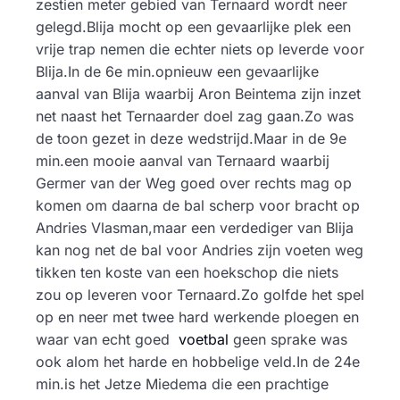
zestien meter gebied van Ternaard wordt neer
gelegd.Blija mocht op een gevaarlijke plek een
vrije trap nemen die echter niets op leverde voor
Blija.In de 6e min.opnieuw een gevaarlijke
aanval van Blija waarbij Aron Beintema zijn inzet
net naast het Ternaarder doel zag gaan.Zo was
de toon gezet in deze wedstrijd.Maar in de 9e
min.een mooie aanval van Ternaard waarbij
Germer van der Weg goed over rechts mag op
komen om daarna de bal scherp voor bracht op
Andries Vlasman,maar een verdediger van Blija
kan nog net de bal voor Andries zijn voeten weg
tikken ten koste van een hoekschop die niets
zou op leveren voor Ternaard.Zo golfde het spel
op en neer met twee hard werkende ploegen en
waar van echt goed
voetbal
geen sprake was
ook alom het harde en hobbelige veld.In de 24e
min.is het Jetze Miedema die een prachtige