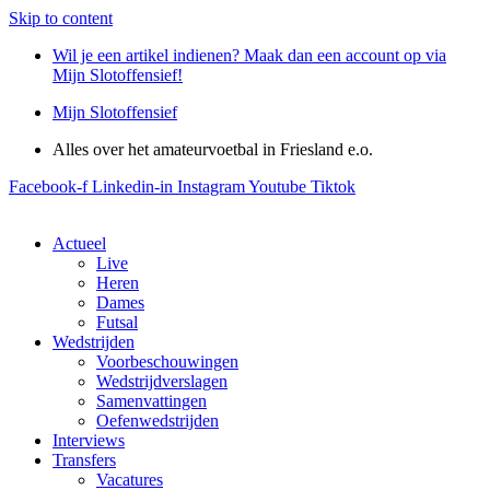
Skip to content
Wil je een artikel indienen? Maak dan een account op via
Mijn Slotoffensief!
Mijn Slotoffensief
Alles over het amateurvoetbal in Friesland e.o.
Facebook-f
Linkedin-in
Instagram
Youtube
Tiktok
Actueel
Live
Heren
Dames
Futsal
Wedstrijden
Voorbeschouwingen
Wedstrijdverslagen
Samenvattingen
Oefenwedstrijden
Interviews
Transfers
Vacatures