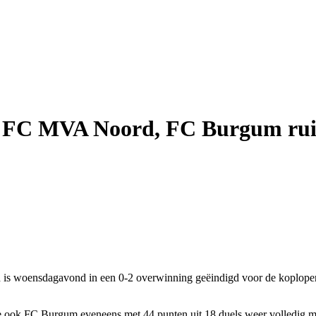
ege FC MVA Noord, FC Burgum rui
s woensdagavond in een 0-2 overwinning geëindigd voor de koploper.
 ook FC Burgum eveneens met 44 punten uit 18 duels weer volledig mee