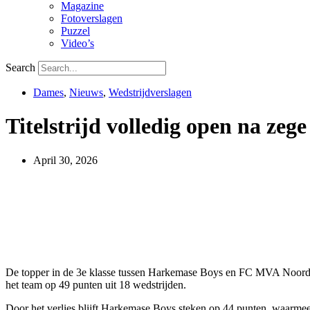
Magazine
Fotoverslagen
Puzzel
Video’s
Search
Dames
,
Nieuws
,
Wedstrijdverslagen
Titelstrijd volledig open na z
April 30, 2026
De topper in de 3e klasse tussen Harkemase Boys en FC MVA Noord i
het team op 49 punten uit 18 wedstrijden.
Door het verlies blijft Harkemase Boys steken op 44 punten, waarmee