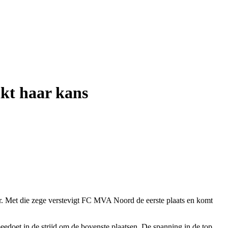
kt haar kans
 Met die zege verstevigt FC MVA Noord de eerste plaats en komt
doet in de strijd om de bovenste plaatsen. De spanning in de top