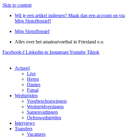
Skip to content
Wil je een artikel indienen? Maak dan een account op via
Mijn Slotoffensief!
Mijn Slotoffensief
Alles over het amateurvoetbal in Friesland e.o.
Facebook-f
Linkedin-in
Instagram
Youtube
Tiktok
Actueel
Live
Heren
Dames
Futsal
Wedstrijden
Voorbeschouwingen
Wedstrijdverslagen
Samenvattingen
Oefenwedstrijden
Interviews
Transfers
Vacatures