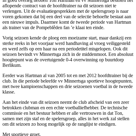
In goed overleg hebben Ton Hartman en vv Minnertsga besloten het
aflopende contract van de hoofdtrainer na dit seizoen niet te
verlengen. Uit de evaluatiegesprekken met de spelersgroep is naar
voren gekomen dat bij een deel van de selectie behoefte bestaat aan
een nieuwe impuls. Daarmee komt de tweede periode van Hartman
als trainer van de Pompeblêden fan ’e klaai ten einde.
Vorig seizoen kende de ploeg een moeizame start, maar dankzij een
sterke reeks in het voorjaar werd handhaving al vroeg veiliggesteld
en werd zelfs op een haar na een periodetitel misgelopen. Ook dit
seizoen bevindt vv Minnertsga zich in de middenmoot. Een absoluut
hoogtepunt was de overtuigende 0-4 overwinning op buurtdorp
Berlikum.
Eerder was Hartman al van 2005 tot en met 2012 hoofdtrainer bij de
club. In die periode beleefde vv Minnertsga sportieve hoogtepunten,
met twee kampioenschappen en drie seizoenen voetbal in de tweede
klasse.
Aan het einde van dit seizoen neemt de club afscheid van een zeer
betrokken clubman en een echte voetballiefhebber. De technische
commissie en het bestuur hebben er alle vertrouwen in dat Ton,
samen met zijn staf en de spelersgroep, alles in het werk zal stellen
om dit seizoen zo hoog mogelijk op de ranglijst te eindigen.
Met sportieve groet,