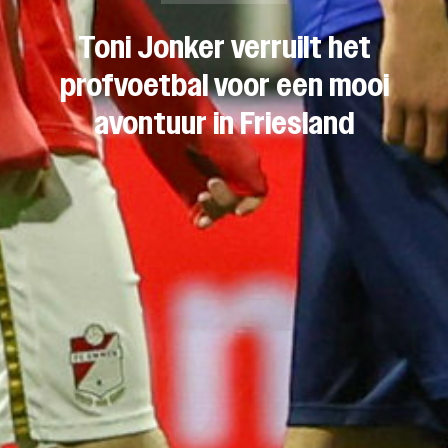
Toni Jonker verruilt het
profvoetbal voor een mooi
avontuur in Friesland