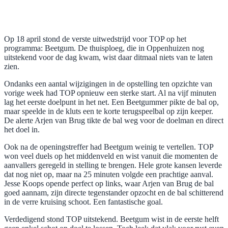
Op 18 april stond de verste uitwedstrijd voor TOP op het
programma: Beetgum. De thuisploeg, die in Oppenhuizen nog
uitstekend voor de dag kwam, wist daar ditmaal niets van te laten
zien.
Ondanks een aantal wijzigingen in de opstelling ten opzichte van
vorige week had TOP opnieuw een sterke start. Al na vijf minuten
lag het eerste doelpunt in het net. Een Beetgummer pikte de bal op,
maar speelde in de kluts een te korte terugspeelbal op zijn keeper.
De alerte Arjen van Brug tikte de bal weg voor de doelman en direct
het doel in.
Ook na de openingstreffer had Beetgum weinig te vertellen. TOP
won veel duels op het middenveld en wist vanuit die momenten de
aanvallers geregeld in stelling te brengen. Hele grote kansen leverde
dat nog niet op, maar na 25 minuten volgde een prachtige aanval.
Jesse Koops opende perfect op links, waar Arjen van Brug de bal
goed aannam, zijn directe tegenstander opzocht en de bal schitterend
in de verre kruising schoot. Een fantastische goal.
Verdedigend stond TOP uitstekend. Beetgum wist in de eerste helft