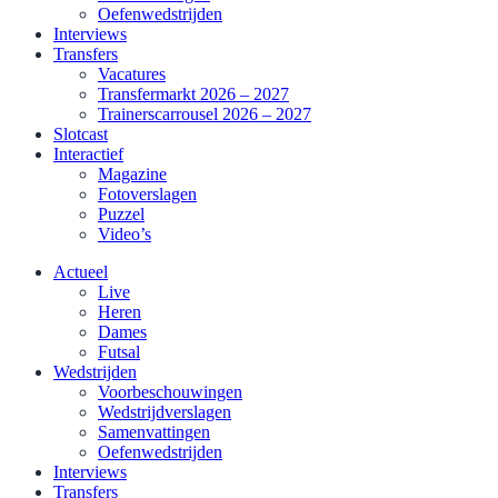
Oefenwedstrijden
Interviews
Transfers
Vacatures
Transfermarkt 2026 – 2027
Trainerscarrousel 2026 – 2027
Slotcast
Interactief
Magazine
Fotoverslagen
Puzzel
Video’s
Actueel
Live
Heren
Dames
Futsal
Wedstrijden
Voorbeschouwingen
Wedstrijdverslagen
Samenvattingen
Oefenwedstrijden
Interviews
Transfers