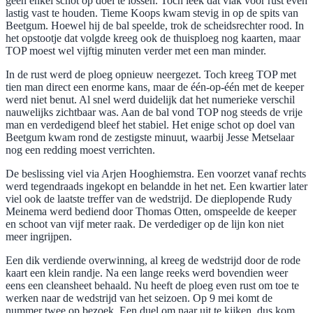
geen enkel schot op doel te lossen. Toch leek dat vlak voor rust even
lastig vast te houden. Tieme Koops kwam stevig in op de spits van
Beetgum. Hoewel hij de bal speelde, trok de scheidsrechter rood. In
het opstootje dat volgde kreeg ook de thuisploeg nog kaarten, maar
TOP moest wel vijftig minuten verder met een man minder.
In de rust werd de ploeg opnieuw neergezet. Toch kreeg TOP met
tien man direct een enorme kans, maar de één-op-één met de keeper
werd niet benut. Al snel werd duidelijk dat het numerieke verschil
nauwelijks zichtbaar was. Aan de bal vond TOP nog steeds de vrije
man en verdedigend bleef het stabiel. Het enige schot op doel van
Beetgum kwam rond de zestigste minuut, waarbij Jesse Metselaar
nog een redding moest verrichten.
De beslissing viel via Arjen Hooghiemstra. Een voorzet vanaf rechts
werd tegendraads ingekopt en belandde in het net. Een kwartier later
viel ook de laatste treffer van de wedstrijd. De dieplopende Rudy
Meinema werd bediend door Thomas Otten, omspeelde de keeper
en schoot van vijf meter raak. De verdediger op de lijn kon niet
meer ingrijpen.
Een dik verdiende overwinning, al kreeg de wedstrijd door de rode
kaart een klein randje. Na een lange reeks werd bovendien weer
eens een cleansheet behaald. Nu heeft de ploeg even rust om toe te
werken naar de wedstrijd van het seizoen. Op 9 mei komt de
nummer twee op bezoek. Een duel om naar uit te kijken, dus kom