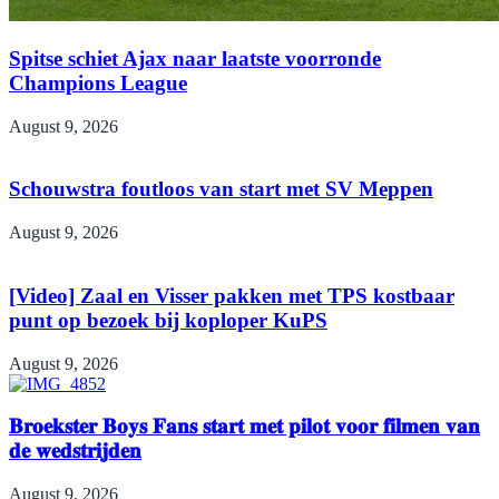
Spitse schiet Ajax naar laatste voorronde
Champions League
August 9, 2026
Schouwstra foutloos van start met SV Meppen
August 9, 2026
[Video] Zaal en Visser pakken met TPS kostbaar
punt op bezoek bij koploper KuPS
August 9, 2026
𝐁𝐫𝐨𝐞𝐤𝐬𝐭𝐞𝐫 𝐁𝐨𝐲𝐬 𝐅𝐚𝐧𝐬 𝐬𝐭𝐚𝐫𝐭 𝐦𝐞𝐭 𝐩𝐢𝐥𝐨𝐭 𝐯𝐨𝐨𝐫 𝐟𝐢𝐥𝐦𝐞𝐧 𝐯𝐚𝐧
𝐝𝐞 𝐰𝐞𝐝𝐬𝐭𝐫𝐢𝐣𝐝𝐞𝐧
August 9, 2026