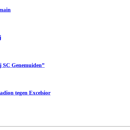
rmain
j
bij SC Genemuiden”
tadion tegen Excelsior