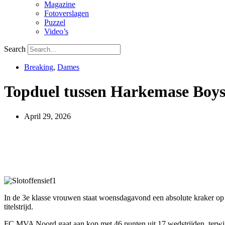
Magazine
Fotoverslagen
Puzzel
Video’s
Search
Breaking
,
Dames
Topduel tussen Harkemase Boys 
April 29, 2026
In de 3e klasse vrouwen staat woensdagavond een absolute kraker 
titelstrijd.
FC MVA Noord gaat aan kop met 46 punten uit 17 wedstrijden, terwijl