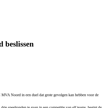
 beslissen
 MVA Noord in een duel dat grote gevolgen kan hebben voor de
ie speelronden te gaan in een competitie van elf teams, begint de