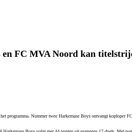
en FC MVA Noord kan titelstrijd
op het programma. Nummer twee Harkemase Boys ontvangt koploper FC
 Harkemase Boys volgt met 44 punten uit eveneens 17 duels. Met nog dr