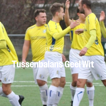
NIEUWS
Tussenbalans Geel Wit