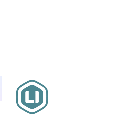
Website sponsor:
LIMBO International: WordPress specialisten uit