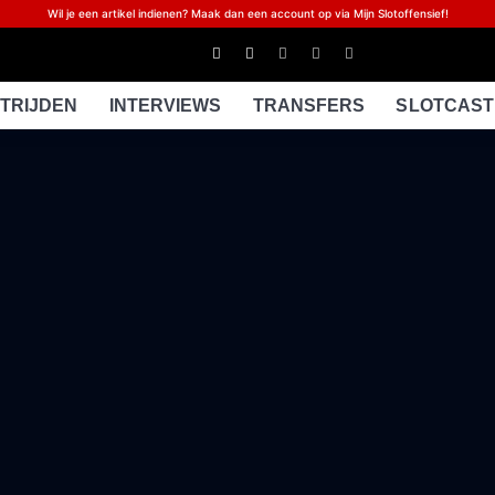
Wil je een artikel indienen? Maak dan een account op via Mijn Slotoffensief!
TRIJDEN
INTERVIEWS
TRANSFERS
SLOTCAST