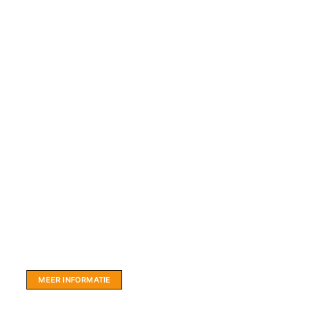
Website sponsor:
LIMBO International: WordPress specialisten uit
hartje Friesland.
MEER INFORMATIE