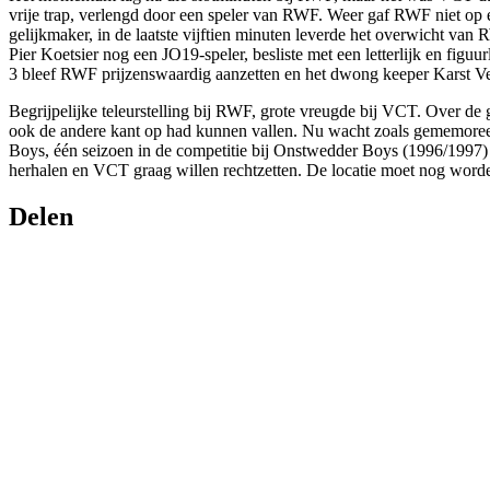
vrije trap, verlengd door een speler van RWF. Weer gaf RWF niet op 
gelijkmaker, in de laatste vijftien minuten leverde het overwicht van
Pier Koetsier nog een JO19-speler, besliste met een letterlijk en figuur
3 bleef RWF prijzenswaardig aanzetten en het dwong keeper Karst Ve
Begrijpelijke teleurstelling bij RWF, grote vreugde bij VCT. Over de
ook de andere kant op had kunnen vallen. Nu wacht zoals gememore
Boys, één seizoen in de competitie bij Onstwedder Boys (1996/1997) e
herhalen en VCT graag willen rechtzetten. De locatie moet nog worde
Delen