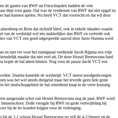
en de gasten van RWF uit Frieschepalen hadden de vele
 daar diep voor gaan. Dat was de verdienste van RWF dat niet opgaf en
se had kunnen spelen. Nu heeft VCT dat voorrecht en dat wil deze
uinenburg en Bron dat zichzelf bleef, ook in enkele situaties waarin
rt van de wedstrijd wel iets makkelijker dan RWF en creëerde ook
verlies van VCT een goed uitgespeelde aanval door Jarno Haisma werd
en niet ver voor het rustsignaal verdiende Jacob Rijpma een vrije
 Uiteindelijk maakte dat niet veel uit. De door Hessel Breeuwsma hard
pma kopte de bal attent binnen. Nog voor de pauze dacht VCT een
nnenwerkte. Daarna kantelde de wedstrijd. VCT moest noodgedwongen
oen was het wel steeds dreigend maar het leverde geen hele grote
n het strafschopgebied de bal ontzettend knap in de verre kruising
of een aangeraakt schot van Hessel Breeuwsma nog de paal. RWF werd
al binnenschoot. Dolle vreugde bij RWF en grote vertwijfeling bij
r bij de les konden krijgen voor de verlenging.
s bij de 1-1 schoot Hessel Breeuwsma nu zelf de 4-3 binnen uit de