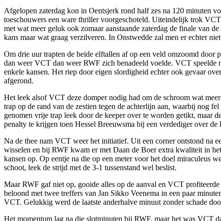
Afgelopen zaterdag kon in Oentsjerk rond half zes na 120 minuten 
toeschouwers een ware thriller voorgeschoteld. Uiteindelijk trok VCT
met wat meer geluk ook zomaar aanstaande zaterdag de finale van de
kans maar wat graag verzilveren. In Onstwedde zal men er echter nie
Om drie uur trapten de beide elftallen af op een veld omzoomd door pu
dan weer VCT dan weer RWF zich benadeeld voelde. VCT speelde niet 
enkele kansen. Het riep door eigen slordigheid echter ook gevaar ove
afgerond.
Het leek alsof VCT deze domper nodig had om de schroom wat meer va
trap op de rand van de zestien tegen de achterlijn aan, waarbij nog f
genomen vrije trap leek door de keeper over te worden getikt, maar 
penalty te krijgen toen Hessel Breeuwsma bij een verdediger over de
Na de thee nam VCT weer het initiatief. Uit een corner ontstond na
wisselen en bij RWF kwam er met Daan de Boer extra kwaliteit in het
kansen op. Op eentje na die op een meter voor het doel miraculeus wer
schoot, leek de strijd met de 3-1 tussenstand wel beslist.
Maar RWF gaf niet op, gooide alles op de aanval en VCT profiteerde
beloond met twee treffers van Jan Sikko Veenema in een paar minuten (
VCT. Gelukkig werd de laatste anderhalve minuut zonder schade door
Het momentum lag na die slotminuten bij RWF, maar het was VCT dat n