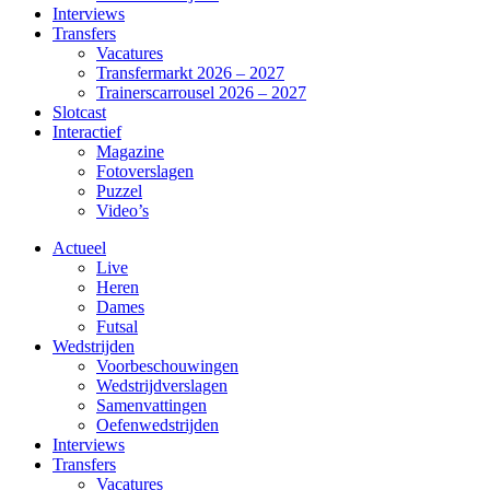
Interviews
Transfers
Vacatures
Transfermarkt 2026 – 2027
Trainerscarrousel 2026 – 2027
Slotcast
Interactief
Magazine
Fotoverslagen
Puzzel
Video’s
Actueel
Live
Heren
Dames
Futsal
Wedstrijden
Voorbeschouwingen
Wedstrijdverslagen
Samenvattingen
Oefenwedstrijden
Interviews
Transfers
Vacatures