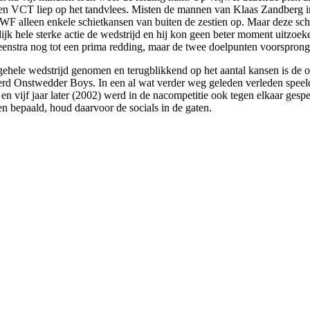
en VCT liep op het tandvlees. Misten de mannen van Klaas Zandberg in 
 RWF alleen enkele schietkansen van buiten de zestien op. Maar deze sc
lijk hele sterke actie de wedstrijd en hij kon geen beter moment uitzoeke
enstra nog tot een prima redding, maar de twee doelpunten voorsprong
 gehele wedstrijd genomen en terugblikkend op het aantal kansen is de o
erd Onstwedder Boys. In een al wat verder weg geleden verleden spee
n vijf jaar later (2002) werd in de nacompetitie ook tegen elkaar gespe
n bepaald, houd daarvoor de socials in de gaten.