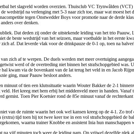
voetbal het slagveld worden overzien. Thuisclub VC Trynwâlden (VCT) 
 de wedstrijd na verlenging met 5-3 naar zich toe, maar wat moest het
 nacompetitie tegen Onstwedder Boys voor promotie naar de derde klas
t anders over denken.
bliek. Dat deden zij onder de uitstekende leiding van het trio Paauw, L
de beste wedstrijd van het seizoen, maar voetbalde in het eerste kwa
r zich af. Dat leverde vlak voor de drinkpauze de 0-1 op, toen na bal
n zich af te werpen. De duels werden met meer overtuiging aangegaan 
el getwist werd of de overtreding niet binnen het strafschopgebied was.
de bal kwam via de bovenkant van de lat terug het veld in en Jacob Rij
 knie ging, maar Paauw besloot anders.
 een minuut of tien een klutssituatie waarin Wouter Bakker de 2-1 bi
 veld. Het kreeg met hem erbij het middenveld meer in handen. Vanaf t
d gemist. Toen Pier Koetsier rond de 85e minuut vanaf de rechterkant i
 niet van de ruimte waarin het ook wel kansen kreeg op de 4-1. Zo tr
extra) tijd toen hij tot twee keer toe in een vol strafschopgebied de b
gekomen, waarna trainer Knobbe en assistent Inia hun manschappen wee
a vijf minuten toch weer de leiding nam. Op vrijwel dezelfde plek al