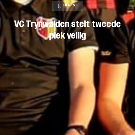
HEREN
VC Trynwâlden stelt tweede
plek veilig