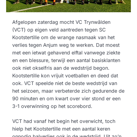
Afgelopen zaterdag mocht VC Trynwâlden
(VCT) op eigen veld aantreden tegen SC
Kootstertille om de wrange nasmaak van het
verlies tegen Anjum weg te werken. Dat moest
met een ietwat gehavend elftal vanwege ziekte
en een blessure, terwijl een aantal basisklanten
ook niet okselfris aan de wedstrijd begon.
Kootstertille kon vrijuit voetballen en deed dat
ook. VCT speelde niet de beste wedstrijd van
het seizoen, maar verbeterde zich gedurende de
90 minuten en om kwart over vier stond er een
3-1 overwinning op het scorebord.
VCT had vanaf het begin het overwicht, toch
hielp het Kootstertille met een aantal keren
onnodig balverlies ook in de wedstrijd. Uit zo’n