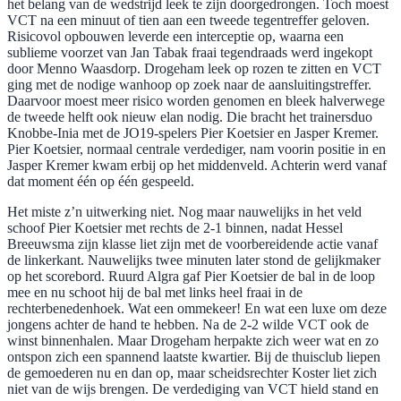
het belang van de wedstrijd leek te zijn doorgedrongen. Toch moest
VCT na een minuut of tien aan een tweede tegentreffer geloven.
Risicovol opbouwen leverde een interceptie op, waarna een
sublieme voorzet van Jan Tabak fraai tegendraads werd ingekopt
door Menno Waasdorp. Drogeham leek op rozen te zitten en VCT
ging met de nodige wanhoop op zoek naar de aansluitingstreffer.
Daarvoor moest meer risico worden genomen en bleek halverwege
de tweede helft ook nieuw elan nodig. Die bracht het trainersduo
Knobbe-Inia met de JO19-spelers Pier Koetsier en Jasper Kremer.
Pier Koetsier, normaal centrale verdediger, nam voorin positie in en
Jasper Kremer kwam erbij op het middenveld. Achterin werd vanaf
dat moment één op één gespeeld.
Het miste z’n uitwerking niet. Nog maar nauwelijks in het veld
schoof Pier Koetsier met rechts de 2-1 binnen, nadat Hessel
Breeuwsma zijn klasse liet zijn met de voorbereidende actie vanaf
de linkerkant. Nauwelijks twee minuten later stond de gelijkmaker
op het scorebord. Ruurd Algra gaf Pier Koetsier de bal in de loop
mee en nu schoot hij de bal met links heel fraai in de
rechterbenedenhoek. Wat een ommekeer! En wat een luxe om deze
jongens achter de hand te hebben. Na de 2-2 wilde VCT ook de
winst binnenhalen. Maar Drogeham herpakte zich weer wat en zo
ontspon zich een spannend laatste kwartier. Bij de thuisclub liepen
de gemoederen nu en dan op, maar scheidsrechter Koster liet zich
niet van de wijs brengen. De verdediging van VCT hield stand en