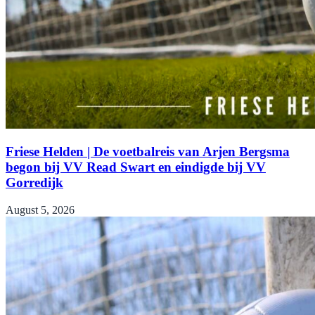
Friese Helden | De voetbalreis van Arjen Bergsma
begon bij VV Read Swart en eindigde bij VV
Gorredijk
August 5, 2026