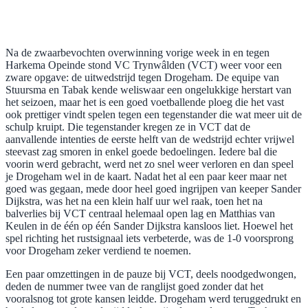
Na de zwaarbevochten overwinning vorige week in en tegen
Harkema Opeinde stond VC Trynwâlden (VCT) weer voor een
zware opgave: de uitwedstrijd tegen Drogeham. De equipe van
Stuursma en Tabak kende weliswaar een ongelukkige herstart van
het seizoen, maar het is een goed voetballende ploeg die het vast
ook prettiger vindt spelen tegen een tegenstander die wat meer uit de
schulp kruipt. Die tegenstander kregen ze in VCT dat de
aanvallende intenties de eerste helft van de wedstrijd echter vrijwel
steevast zag smoren in enkel goede bedoelingen. Iedere bal die
voorin werd gebracht, werd net zo snel weer verloren en dan speel
je Drogeham wel in de kaart. Nadat het al een paar keer maar net
goed was gegaan, mede door heel goed ingrijpen van keeper Sander
Dijkstra, was het na een klein half uur wel raak, toen het na
balverlies bij VCT centraal helemaal open lag en Matthias van
Keulen in de één op één Sander Dijkstra kansloos liet. Hoewel het
spel richting het rustsignaal iets verbeterde, was de 1-0 voorsprong
voor Drogeham zeker verdiend te noemen.
Een paar omzettingen in de pauze bij VCT, deels noodgedwongen,
deden de nummer twee van de ranglijst goed zonder dat het
vooralsnog tot grote kansen leidde. Drogeham werd teruggedrukt en