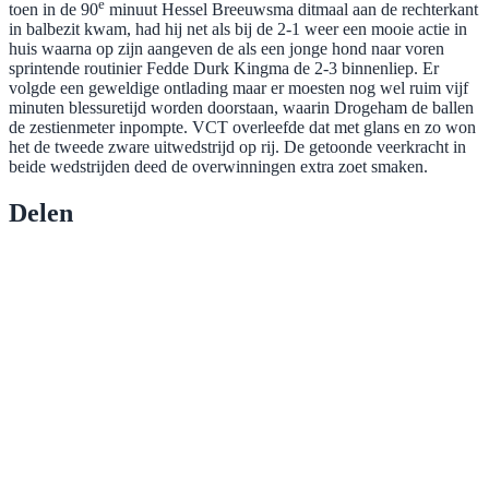
e
toen in de 90
minuut Hessel Breeuwsma ditmaal aan de rechterkant
in balbezit kwam, had hij net als bij de 2-1 weer een mooie actie in
huis waarna op zijn aangeven de als een jonge hond naar voren
sprintende routinier Fedde Durk Kingma de 2-3 binnenliep. Er
volgde een geweldige ontlading maar er moesten nog wel ruim vijf
minuten blessuretijd worden doorstaan, waarin Drogeham de ballen
de zestienmeter inpompte. VCT overleefde dat met glans en zo won
het de tweede zware uitwedstrijd op rij. De getoonde veerkracht in
beide wedstrijden deed de overwinningen extra zoet smaken.
Delen