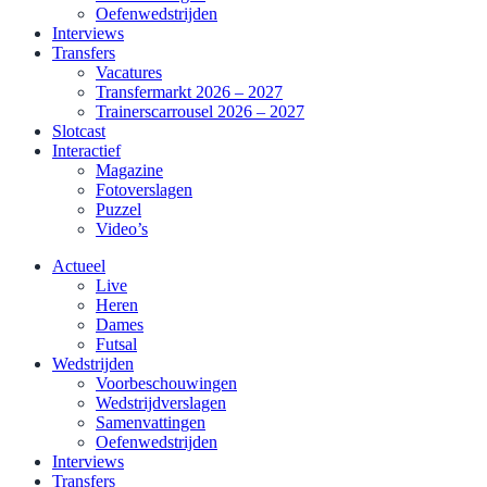
Oefenwedstrijden
Interviews
Transfers
Vacatures
Transfermarkt 2026 – 2027
Trainerscarrousel 2026 – 2027
Slotcast
Interactief
Magazine
Fotoverslagen
Puzzel
Video’s
Actueel
Live
Heren
Dames
Futsal
Wedstrijden
Voorbeschouwingen
Wedstrijdverslagen
Samenvattingen
Oefenwedstrijden
Interviews
Transfers