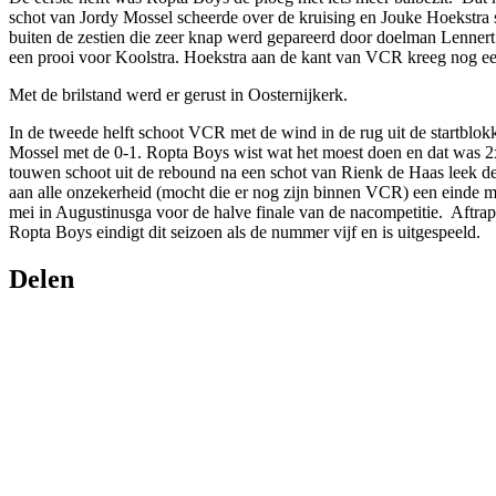
schot van Jordy Mossel scheerde over de kruising en Jouke Hoekstra
buiten de zestien die zeer knap werd gepareerd door doelman Lenner
een prooi voor Koolstra. Hoekstra aan de kant van VCR kreeg nog e
Met de brilstand werd er gerust in Oosternijkerk.
In de tweede helft schoot VCR met de wind in de rug uit de startblok
Mossel met de 0-1. Ropta Boys wist wat het moest doen en dat was 2
touwen schoot uit de rebound na een schot van Rienk de Haas leek de
aan alle onzekerheid (mocht die er nog zijn binnen VCR) een einde m
mei in Augustinusga voor de halve finale van de nacompetitie. Aftrap
Ropta Boys eindigt dit seizoen als de nummer vijf en is uitgespeeld.
Delen