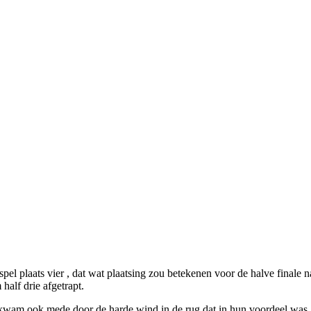
el plaats vier , dat wat plaatsing zou betekenen voor de halve final
 half drie afgetrapt.
t kwam ook mede door de harde wind in de rug dat in hun voordeel was