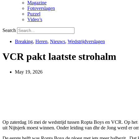
Magazine
Fotoverslagen
Puzzel
Video’s
Search
Breaking
,
Heren
,
Nieuws
,
Wedstrijdverslagen
VCR pakt laatste strohalm
May 19, 2026
Op zaterdag 16 mei de wedstrijd tussen Ropta Boys en VCR. Op het sp
uit Nijtsjerk moest winnen. Onder leiding van dhr de Jong werd er om
De eerste helft was Ropta Boys de ploeg met iets meer balbezit. Da