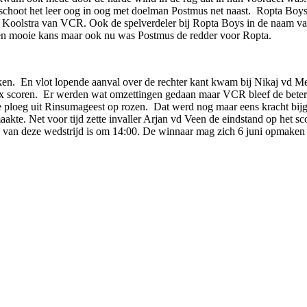
 schoot het leer oog in oog met doelman Postmus net naast. Ropta Boy
t Koolstra van VCR. Ook de spelverdeler bij Ropta Boys in de naam va
en mooie kans maar ook nu was Postmus de redder voor Ropta.
ken. En vlot lopende aanval over de rechter kant kwam bij Nikaj vd Me
x scoren. Er werden wat omzettingen gedaan maar VCR bleef de betere 
 ploeg uit Rinsumageest op rozen. Dat werd nog maar eens kracht bijg
aakte. Net voor tijd zette invaller Arjan vd Veen de eindstand op het
 van deze wedstrijd is om 14:00. De winnaar mag zich 6 juni opmaken v