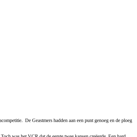
e nacompetitie. De Geastmers hadden aan een punt genoeg en de ploeg
. Toch was het VCR dat de eerste twee kansen creëerde. Een hard