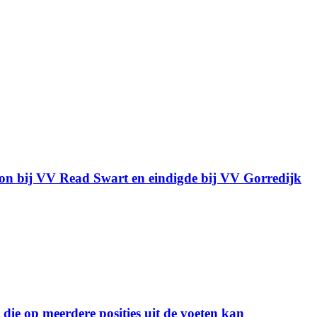
gon bij VV Read Swart en eindigde bij VV Gorredijk
ie op meerdere posities uit de voeten kan