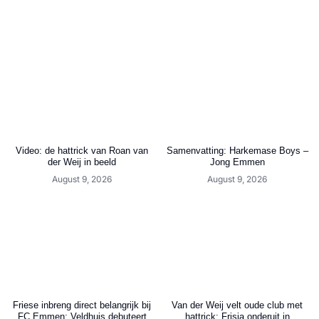
Video: de hattrick van Roan van
Samenvatting: Harkemase Boys –
der Weij in beeld
Jong Emmen
August 9, 2026
August 9, 2026
Friese inbreng direct belangrijk bij
Van der Weij velt oude club met
FC Emmen: Veldhuis debuteert
hattrick: Frisia onderuit in