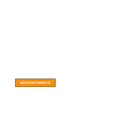
Website sponsor:
LIMBO International: WordPress specialisten uit
hartje Friesland.
MEER INFORMATIE