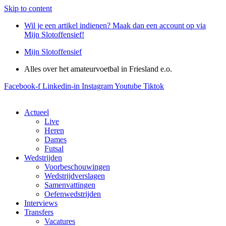
Skip to content
Wil je een artikel indienen? Maak dan een account op via
Mijn Slotoffensief!
Mijn Slotoffensief
Alles over het amateurvoetbal in Friesland e.o.
Facebook-f
Linkedin-in
Instagram
Youtube
Tiktok
Actueel
Live
Heren
Dames
Futsal
Wedstrijden
Voorbeschouwingen
Wedstrijdverslagen
Samenvattingen
Oefenwedstrijden
Interviews
Transfers
Vacatures