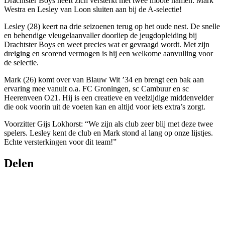
Drachtster Boys heeft zich versterkt met twee mooie namen: Mark
Westra en Lesley van Loon sluiten aan bij de A-selectie!
Lesley (28) keert na drie seizoenen terug op het oude nest. De snelle
en behendige vleugelaanvaller doorliep de jeugdopleiding bij
Drachtster Boys en weet precies wat er gevraagd wordt. Met zijn
dreiging en scorend vermogen is hij een welkome aanvulling voor
de selectie.
Mark (26) komt over van Blauw Wit ’34 en brengt een bak aan
ervaring mee vanuit o.a. FC Groningen, sc Cambuur en sc
Heerenveen O21. Hij is een creatieve en veelzijdige middenvelder
die ook voorin uit de voeten kan en altijd voor iets extra’s zorgt.
Voorzitter Gijs Lokhorst: “We zijn als club zeer blij met deze twee
spelers. Lesley kent de club en Mark stond al lang op onze lijstjes.
Echte versterkingen voor dit team!”
Delen