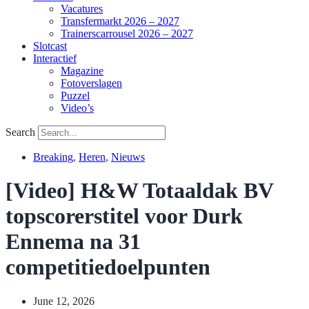
Vacatures
Transfermarkt 2026 – 2027
Trainerscarrousel 2026 – 2027
Slotcast
Interactief
Magazine
Fotoverslagen
Puzzel
Video’s
Search
Breaking
,
Heren
,
Nieuws
[Video] H&W Totaaldak BV
topscorerstitel voor Durk
Ennema na 31
competitiedoelpunten
June 12, 2026