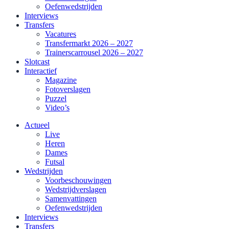
Oefenwedstrijden
Interviews
Transfers
Vacatures
Transfermarkt 2026 – 2027
Trainerscarrousel 2026 – 2027
Slotcast
Interactief
Magazine
Fotoverslagen
Puzzel
Video’s
Actueel
Live
Heren
Dames
Futsal
Wedstrijden
Voorbeschouwingen
Wedstrijdverslagen
Samenvattingen
Oefenwedstrijden
Interviews
Transfers