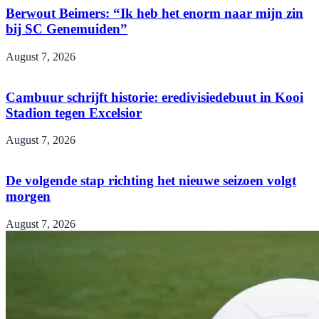
Berwout Beimers: “Ik heb het enorm naar mijn zin
bij SC Genemuiden”
August 7, 2026
Cambuur schrijft historie: eredivisiedebuut in Kooi
Stadion tegen Excelsior
August 7, 2026
De volgende stap richting het nieuwe seizoen volgt
morgen
August 7, 2026