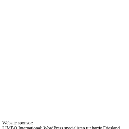
Website sponsor:
LIMBO International: WordPress specialisten uit hartje Friesland.