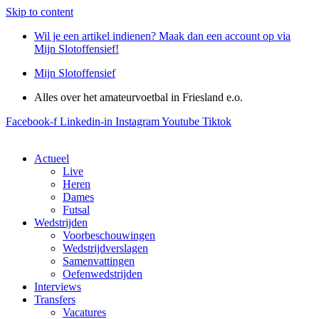
Skip to content
Wil je een artikel indienen? Maak dan een account op via
Mijn Slotoffensief!
Mijn Slotoffensief
Alles over het amateurvoetbal in Friesland e.o.
Facebook-f
Linkedin-in
Instagram
Youtube
Tiktok
Actueel
Live
Heren
Dames
Futsal
Wedstrijden
Voorbeschouwingen
Wedstrijdverslagen
Samenvattingen
Oefenwedstrijden
Interviews
Transfers
Vacatures