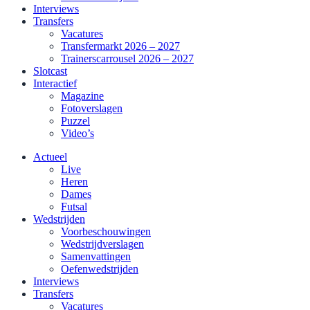
Interviews
Transfers
Vacatures
Transfermarkt 2026 – 2027
Trainerscarrousel 2026 – 2027
Slotcast
Interactief
Magazine
Fotoverslagen
Puzzel
Video’s
Actueel
Live
Heren
Dames
Futsal
Wedstrijden
Voorbeschouwingen
Wedstrijdverslagen
Samenvattingen
Oefenwedstrijden
Interviews
Transfers
Vacatures