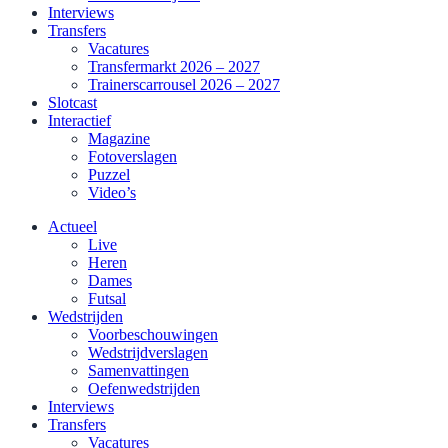
Interviews
Transfers
Vacatures
Transfermarkt 2026 – 2027
Trainerscarrousel 2026 – 2027
Slotcast
Interactief
Magazine
Fotoverslagen
Puzzel
Video’s
Actueel
Live
Heren
Dames
Futsal
Wedstrijden
Voorbeschouwingen
Wedstrijdverslagen
Samenvattingen
Oefenwedstrijden
Interviews
Transfers
Vacatures