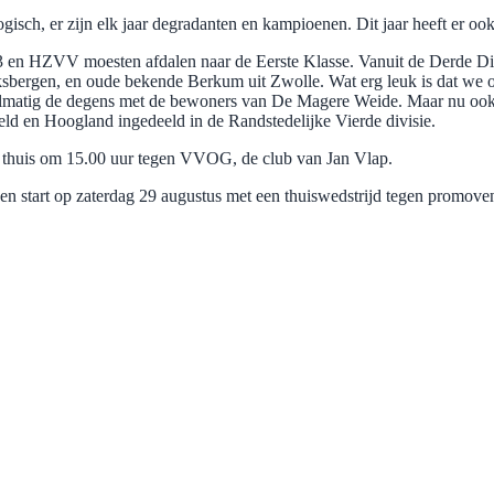
isch, er zijn elk jaar degradanten en kampioenen. Dit jaar heeft er ook
n HZVV moesten afdalen naar de Eerste Klasse. Vanuit de Derde Di
ksbergen, en oude bekende Berkum uit Zwolle. Wat erg leuk is dat we
elmatig de degens met de bewoners van De Magere Weide. Maar nu ook 
ld en Hoogland ingedeeld in de Randstedelijke Vierde divisie.
s, thuis om 15.00 uur tegen VVOG, de club van Jan Vlap.
oen start op zaterdag 29 augustus met een thuiswedstrijd tegen promo