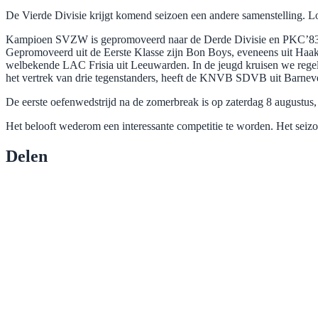
De Vierde Divisie krijgt komend seizoen een andere samenstelling. Log
Kampioen SVZW is gepromoveerd naar de Derde Divisie en PKC’83 e
Gepromoveerd uit de Eerste Klasse zijn Bon Boys, eveneens uit Haa
welbekende LAC Frisia uit Leeuwarden. In de jeugd kruisen we reg
het vertrek van drie tegenstanders, heeft de KNVB SDVB uit Barneve
De eerste oefenwedstrijd na de zomerbreak is op zaterdag 8 augustu
Het belooft wederom een interessante competitie te worden. Het seiz
Delen