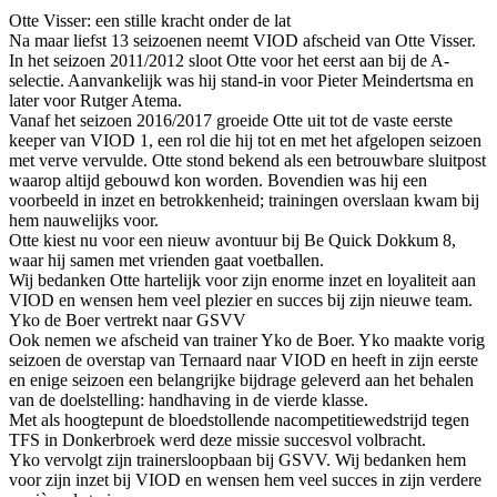
Otte Visser: een stille kracht onder de lat
Na maar liefst 13 seizoenen neemt VIOD afscheid van Otte Visser.
In het seizoen 2011/2012 sloot Otte voor het eerst aan bij de A-
selectie. Aanvankelijk was hij stand-in voor Pieter Meindertsma en
later voor Rutger Atema.
Vanaf het seizoen 2016/2017 groeide Otte uit tot de vaste eerste
keeper van VIOD 1, een rol die hij tot en met het afgelopen seizoen
met verve vervulde. Otte stond bekend als een betrouwbare sluitpost
waarop altijd gebouwd kon worden. Bovendien was hij een
voorbeeld in inzet en betrokkenheid; trainingen overslaan kwam bij
hem nauwelijks voor.
Otte kiest nu voor een nieuw avontuur bij Be Quick Dokkum 8,
waar hij samen met vrienden gaat voetballen.
Wij bedanken Otte hartelijk voor zijn enorme inzet en loyaliteit aan
VIOD en wensen hem veel plezier en succes bij zijn nieuwe team.
Yko de Boer vertrekt naar GSVV
Ook nemen we afscheid van trainer Yko de Boer. Yko maakte vorig
seizoen de overstap van Ternaard naar VIOD en heeft in zijn eerste
en enige seizoen een belangrijke bijdrage geleverd aan het behalen
van de doelstelling: handhaving in de vierde klasse.
Met als hoogtepunt de bloedstollende nacompetitiewedstrijd tegen
TFS in Donkerbroek werd deze missie succesvol volbracht.
Yko vervolgt zijn trainersloopbaan bij GSVV. Wij bedanken hem
voor zijn inzet bij VIOD en wensen hem veel succes in zijn verdere