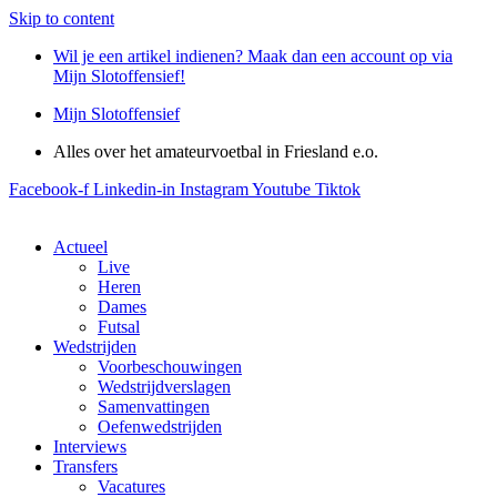
Skip to content
Wil je een artikel indienen? Maak dan een account op via
Mijn Slotoffensief!
Mijn Slotoffensief
Alles over het amateurvoetbal in Friesland e.o.
Facebook-f
Linkedin-in
Instagram
Youtube
Tiktok
Actueel
Live
Heren
Dames
Futsal
Wedstrijden
Voorbeschouwingen
Wedstrijdverslagen
Samenvattingen
Oefenwedstrijden
Interviews
Transfers
Vacatures