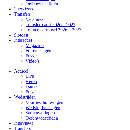
Oefenwedstrijden
Interviews
Transfers
Vacatures
Transfermarkt 2026 – 2027
Trainerscarrousel 2026 – 2027
Slotcast
Interactief
Magazine
Fotoverslagen
Puzzel
Video’s
Actueel
Live
Heren
Dames
Futsal
Wedstrijden
Voorbeschouwingen
Wedstrijdverslagen
Samenvattingen
Oefenwedstrijden
Interviews
Transfers