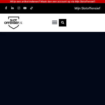
Wil je een artikel indienen? Maak dan een account op via Mijn Slotoffensief!
Mijn Slotoffensief