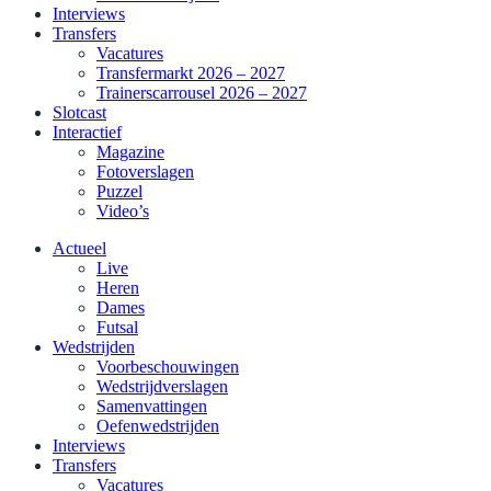
Interviews
Transfers
Vacatures
Transfermarkt 2026 – 2027
Trainerscarrousel 2026 – 2027
Slotcast
Interactief
Magazine
Fotoverslagen
Puzzel
Video’s
Actueel
Live
Heren
Dames
Futsal
Wedstrijden
Voorbeschouwingen
Wedstrijdverslagen
Samenvattingen
Oefenwedstrijden
Interviews
Transfers
Vacatures