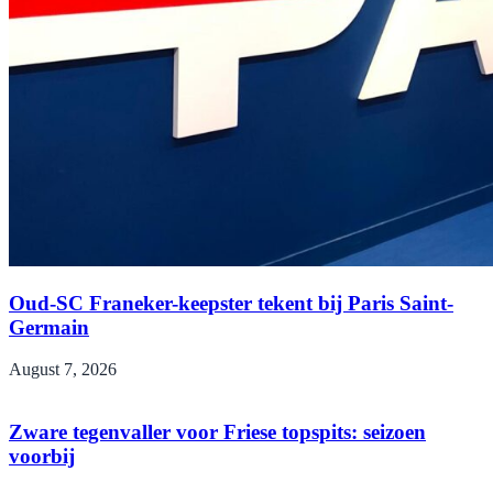
Oud-SC Franeker-keepster tekent bij Paris Saint-
Germain
August 7, 2026
Zware tegenvaller voor Friese topspits: seizoen
voorbij