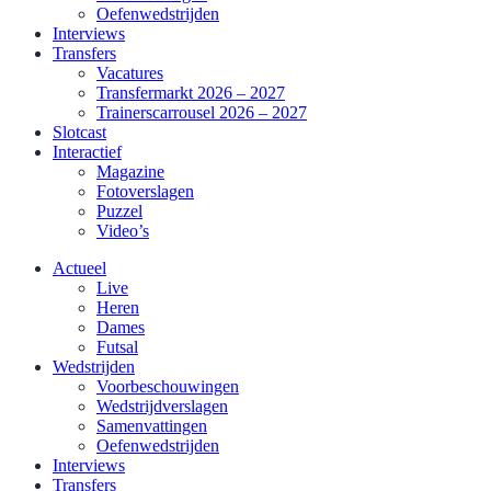
Oefenwedstrijden
Interviews
Transfers
Vacatures
Transfermarkt 2026 – 2027
Trainerscarrousel 2026 – 2027
Slotcast
Interactief
Magazine
Fotoverslagen
Puzzel
Video’s
Actueel
Live
Heren
Dames
Futsal
Wedstrijden
Voorbeschouwingen
Wedstrijdverslagen
Samenvattingen
Oefenwedstrijden
Interviews
Transfers