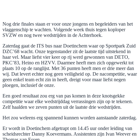
Nog drie finales staan er voor onze jongens en begeleiders van het
vlaggenschip te wachten. Volgende week thuis tegen koploper
SVZW en nog twee wedstrijden in de Achterhoek.
Zaterdag gaat de ITS bus naar Doetinchem waar op Sportpark Zuid
DZC’68 wacht. Onze tegenstander zit de laatste tijd uitstekend in
haar vel. Maar liefst vier keer op rij werd gewonnen van DETO,
PKC’83, Heino en HZVV. Daarmee heeft men zich opgewerkt tot
plaats 10 op de ranglijst. Met 36 punten heeft men er drie meer dan
wij. Dat levert echter nog geen veiligheid op. De nacompetitie, waar
geen enkel team echt zin in heeft, dreigt voor maar liefst negen
ploegen, inclusief de onze.
Een goed resultaat zou erg van pas komen in deze knotsgekke
competitie waar elke wedstrijddag verrassingen zijn op te tekenen.
Zelf haalden we zeven punten uit de laatste drie wedstrijden.
Het zou weleens erg spannend kunnen worden aanstaande zaterdag.
Er wordt in Doetinchem afgetrapt om 14.45 uur onder leiding van
scheidsrechter Danny Koevermans. Assistenten zijn Ivan Weever en
Thomas van Essen.