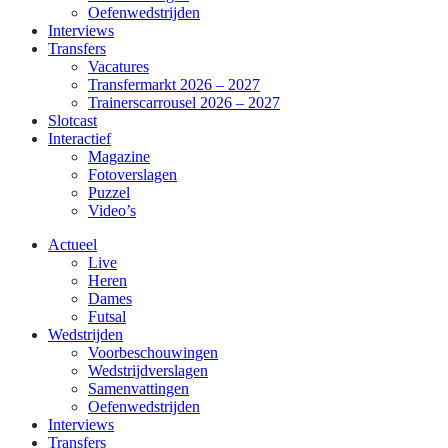
Oefenwedstrijden
Interviews
Transfers
Vacatures
Transfermarkt 2026 – 2027
Trainerscarrousel 2026 – 2027
Slotcast
Interactief
Magazine
Fotoverslagen
Puzzel
Video’s
Actueel
Live
Heren
Dames
Futsal
Wedstrijden
Voorbeschouwingen
Wedstrijdverslagen
Samenvattingen
Oefenwedstrijden
Interviews
Transfers