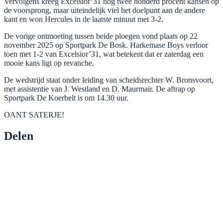
Vervolgens kreeg Excelsior’31 nog twee honderd procent kansen op
de voorsprong, maar uiteindelijk viel het doelpunt aan de andere
kant en won Hercules in de laatste minuut met 3-2.
De vorige ontmoeting tussen beide ploegen vond plaats op 22
november 2025 op Sportpark De Bosk. Harkemase Boys verloor
toen met 1-2 van Excelsior’31, wat betekent dat er zaterdag een
mooie kans ligt op revanche.
De wedstrijd staat onder leiding van scheidsrechter W. Bronsvoort,
met assistentie van J. Westland en D. Maurmair. De aftrap op
Sportpark De Koerbelt is om 14.30 uur.
OANT SATERJE!
Delen