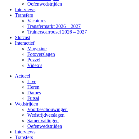
Oefenwedstrijden
Interviews
Transfers
Vacatures
Transfermarkt 2026 – 2027
Trainerscarrousel 2026 – 2027
Slotcast
Interactief
Magazine
Fotoverslagen
Puzzel
Video’s
Actueel
Live
Heren
Dames
Futsal
Wedstrijden
Voorbeschouwingen
Wedstrijdverslagen
Samenvattingen
Oefenwedstrijden
Interviews
Transfers