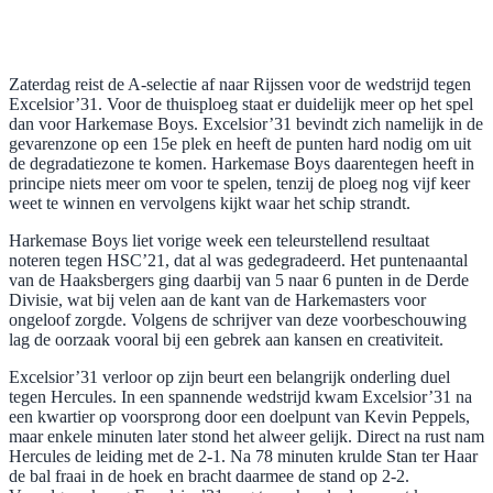
Zaterdag reist de A-selectie af naar Rijssen voor de wedstrijd tegen
Excelsior’31. Voor de thuisploeg staat er duidelijk meer op het spel
dan voor Harkemase Boys. Excelsior’31 bevindt zich namelijk in de
gevarenzone op een 15e plek en heeft de punten hard nodig om uit
de degradatiezone te komen. Harkemase Boys daarentegen heeft in
principe niets meer om voor te spelen, tenzij de ploeg nog vijf keer
weet te winnen en vervolgens kijkt waar het schip strandt.
Harkemase Boys liet vorige week een teleurstellend resultaat
noteren tegen HSC’21, dat al was gedegradeerd. Het puntenaantal
van de Haaksbergers ging daarbij van 5 naar 6 punten in de Derde
Divisie, wat bij velen aan de kant van de Harkemasters voor
ongeloof zorgde. Volgens de schrijver van deze voorbeschouwing
lag de oorzaak vooral bij een gebrek aan kansen en creativiteit.
Excelsior’31 verloor op zijn beurt een belangrijk onderling duel
tegen Hercules. In een spannende wedstrijd kwam Excelsior’31 na
een kwartier op voorsprong door een doelpunt van Kevin Peppels,
maar enkele minuten later stond het alweer gelijk. Direct na rust nam
Hercules de leiding met de 2-1. Na 78 minuten krulde Stan ter Haar
de bal fraai in de hoek en bracht daarmee de stand op 2-2.