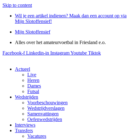
Skip to content
Wil je een artikel indienen? Maak dan een account op via
Mijn Slotoffensief!
Mijn Slotoffensief
Alles over het amateurvoetbal in Friesland e.o.
Facebook-f
Linkedin-in
Instagram
Youtube
Tiktok
Actueel
Live
Heren
Dames
Futsal
Wedstrijden
Voorbeschouwingen
Wedstrijdverslagen
Samenvattingen
Oefenwedstrijden
Interviews
Transfers
Vacatures