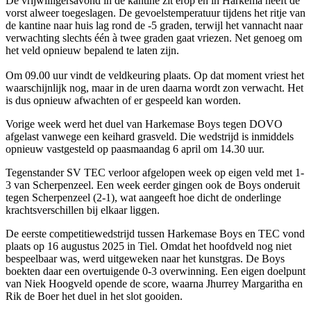
De vrijwilligersavond in de kantine zit erop en in Harkema heeft de
vorst alweer toegeslagen. De gevoelstemperatuur tijdens het ritje van
de kantine naar huis lag rond de -5 graden, terwijl het vannacht naar
verwachting slechts één à twee graden gaat vriezen. Net genoeg om
het veld opnieuw bepalend te laten zijn.
Om 09.00 uur vindt de veldkeuring plaats. Op dat moment vriest het
waarschijnlijk nog, maar in de uren daarna wordt zon verwacht. Het
is dus opnieuw afwachten of er gespeeld kan worden.
Vorige week werd het duel van Harkemase Boys tegen DOVO
afgelast vanwege een keihard grasveld. Die wedstrijd is inmiddels
opnieuw vastgesteld op paasmaandag 6 april om 14.30 uur.
Tegenstander SV TEC verloor afgelopen week op eigen veld met 1-
3 van Scherpenzeel. Een week eerder gingen ook de Boys onderuit
tegen Scherpenzeel (2-1), wat aangeeft hoe dicht de onderlinge
krachtsverschillen bij elkaar liggen.
De eerste competitiewedstrijd tussen Harkemase Boys en TEC vond
plaats op 16 augustus 2025 in Tiel. Omdat het hoofdveld nog niet
bespeelbaar was, werd uitgeweken naar het kunstgras. De Boys
boekten daar een overtuigende 0-3 overwinning. Een eigen doelpunt
van Niek Hoogveld opende de score, waarna Jhurrey Margaritha en
Rik de Boer het duel in het slot gooiden.