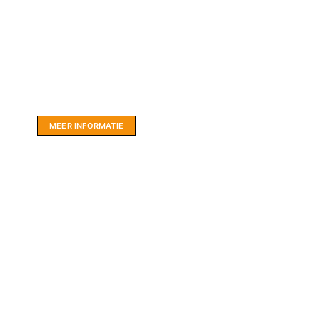
Website sponsor:
LIMBO International: WordPress specialisten uit
hartje Friesland.
MEER INFORMATIE