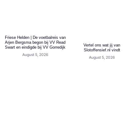
Friese Helden | De voetbalreis van
Arjen Bergsma begon bij VV Read
Vertel ons wat jij van
Swart en eindigde bij VV Gorredijk
Slotoffensief.nl vindt
August 5, 2026
August 5, 2026
LVV Friesland verrast opnieuw met
Opvallend transfernieuws rond
ervaren aanwinst die op meerdere
Friese doelman
posities uit de voeten kan
August 5, 2026
August 5, 2026