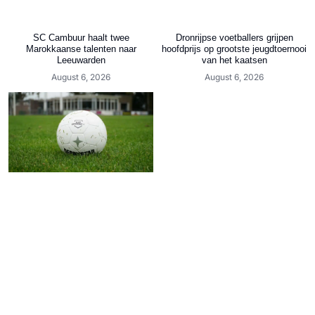
SC Cambuur haalt twee
Dronrijpse voetballers grijpen
Marokkaanse talenten naar
hoofdprijs op grootste jeugdtoernooi
Leeuwarden
van het kaatsen
August 6, 2026
August 6, 2026
Friese Helden | De voetbalreis van
Arjen Bergsma begon bij VV Read
Swart en eindigde bij VV Gorredijk
August 5, 2026
Seizoen 26/27 van start voor VV
Oldeboorn
August 5, 2026