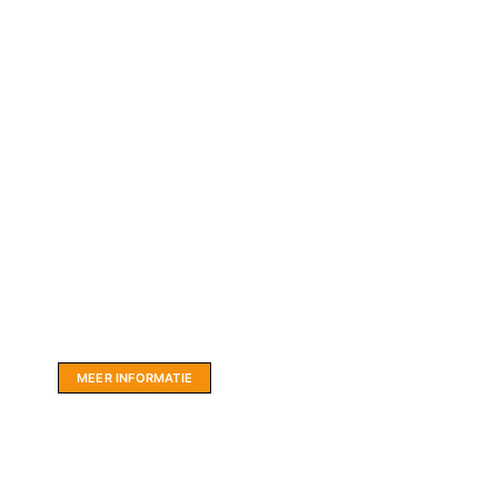
Website sponsor:
LIMBO International: WordPress specialisten uit
hartje Friesland.
MEER INFORMATIE