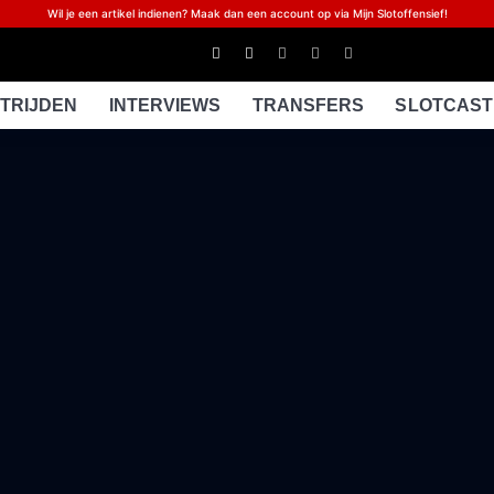
Wil je een artikel indienen? Maak dan een account op via Mijn Slotoffensief!
TRIJDEN
INTERVIEWS
TRANSFERS
SLOTCAST