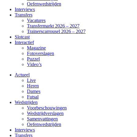
Oefenwedstrijden
Interviews
Transfers
Vacatures
Transfermarkt 2026 – 2027
Trainerscarrousel 2026 – 2027
Slotcast
Interactief
Magazine
Fotoverslagen
Puzzel
Video’s
Actueel
Live
Heren
Dames
Futsal
Wedstrijden
Voorbeschouwingen
Wedstrijdverslagen
Samenvattingen
Oefenwedstrijden
Interviews
Transfers