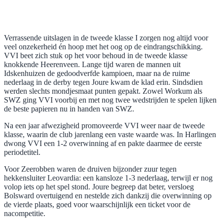
Verrassende uitslagen in de tweede klasse I zorgen nog altijd voor
veel onzekerheid én hoop met het oog op de eindrangschikking.
VVI beet zich stuk op het voor behoud in de tweede klasse
knokkende Heerenveen. Lange tijd waren de mannen uit
Idskenhuizen de gedoodverfde kampioen, maar na de ruime
nederlaag in de derby tegen Joure kwam de klad erin. Sindsdien
werden slechts mondjesmaat punten gepakt. Zowel Workum als
SWZ ging VVI voorbij en met nog twee wedstrijden te spelen lijken
de beste papieren nu in handen van SWZ.
Na een jaar afwezigheid promoveerde VVI weer naar de tweede
klasse, waarin de club jarenlang een vaste waarde was. In Harlingen
dwong VVI een 1-2 overwinning af en pakte daarmee de eerste
periodetitel.
Voor Zeerobben waren de druiven bijzonder zuur tegen
hekkensluiter Leovardia: een kansloze 1-3 nederlaag, terwijl er nog
volop iets op het spel stond. Joure begreep dat beter, versloeg
Bolsward overtuigend en nestelde zich dankzij die overwinning op
de vierde plaats, goed voor waarschijnlijk een ticket voor de
nacompetitie.