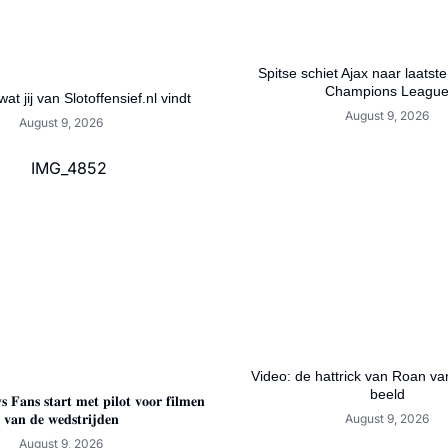
Spitse schiet Ajax naar laatst
Champions Leagu
wat jij van Slotoffensief.nl vindt
August 9, 2026
August 9, 2026
Video: de hattrick van Roan van
beeld
𝐬 𝐅𝐚𝐧𝐬 𝐬𝐭𝐚𝐫𝐭 𝐦𝐞𝐭 𝐩𝐢𝐥𝐨𝐭 𝐯𝐨𝐨𝐫 𝐟𝐢𝐥𝐦𝐞𝐧
𝐯𝐚𝐧 𝐝𝐞 𝐰𝐞𝐝𝐬𝐭𝐫𝐢𝐣𝐝𝐞𝐧
August 9, 2026
August 9, 2026