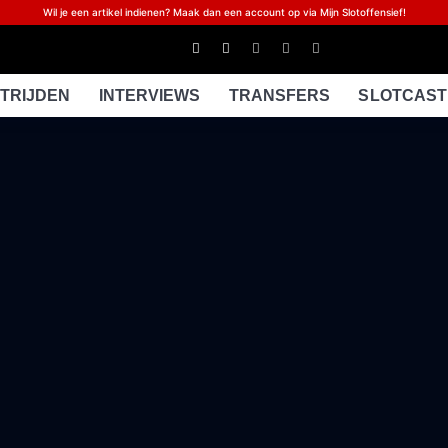
Wil je een artikel indienen? Maak dan een account op via Mijn Slotoffensief!
TRIJDEN
INTERVIEWS
TRANSFERS
SLOTCAST