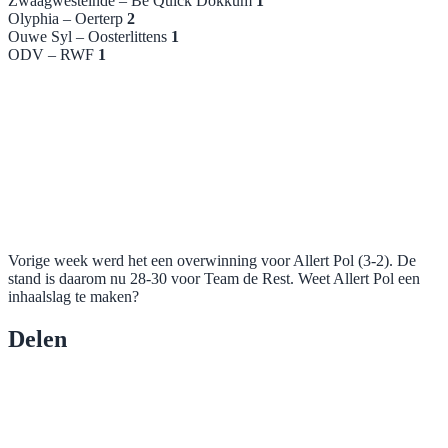
Zwaagwesteinde – Be Quick Dokkum
1
Olyphia – Oerterp
2
Ouwe Syl – Oosterlittens
1
ODV – RWF
1
Vorige week werd het een overwinning voor Allert Pol (3-2). De
stand is daarom nu 28-30 voor Team de Rest. Weet Allert Pol een
inhaalslag te maken?
Delen