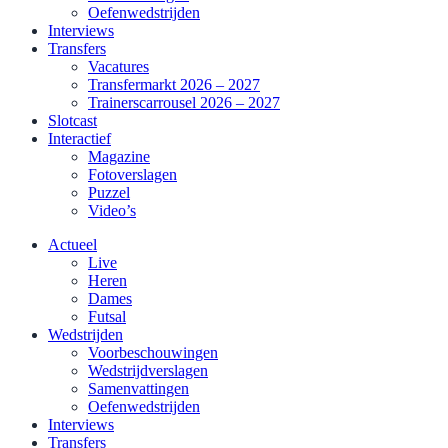
Oefenwedstrijden
Interviews
Transfers
Vacatures
Transfermarkt 2026 – 2027
Trainerscarrousel 2026 – 2027
Slotcast
Interactief
Magazine
Fotoverslagen
Puzzel
Video’s
Actueel
Live
Heren
Dames
Futsal
Wedstrijden
Voorbeschouwingen
Wedstrijdverslagen
Samenvattingen
Oefenwedstrijden
Interviews
Transfers