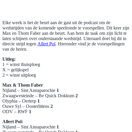
Elke week is het de beurt aan de gast uit de podcast om de
wedstrijden van de komende speelronde te voorspellen. Dit keer zijn
Max en Thom Faber aan de beurt. Aan hem de taak om zijn licht te
laten schijnen over onderstaande wedstrijd. Uiteraard doet hij dit in
directe strijd tegen
Allert Pol
. Hieronder vind je de voorspellingen
van de heren.
Uitleg:
1 = winst thuisploeg
X = gelijkspel
2 = winst uitploeg
Max & Thom Faber
Nijland – Sint Annaparochie
1
Zwaagwesteinde – Be Quick Dokkum
2
Olyphia – Oerterp
1
Ouwe Syl – Oosterlittens
2
ODV – RWF
1
Allert Pol:
Nijland – Sint Annaparochie
1