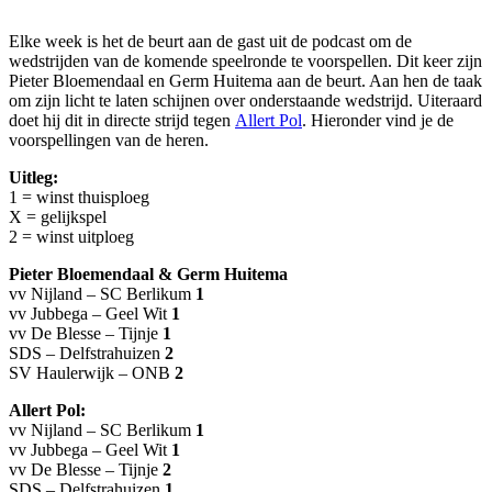
Elke week is het de beurt aan de gast uit de podcast om de
wedstrijden van de komende speelronde te voorspellen. Dit keer zijn
Pieter Bloemendaal en Germ Huitema aan de beurt. Aan hen de taak
om zijn licht te laten schijnen over onderstaande wedstrijd. Uiteraard
doet hij dit in directe strijd tegen
Allert Pol
. Hieronder vind je de
voorspellingen van de heren.
Uitleg:
1 = winst thuisploeg
X = gelijkspel
2 = winst uitploeg
Pieter Bloemendaal & Germ Huitema
vv Nijland – SC Berlikum
1
vv Jubbega – Geel Wit
1
vv De Blesse – Tijnje
1
SDS – Delfstrahuizen
2
SV Haulerwijk – ONB
2
Allert Pol:
vv Nijland – SC Berlikum
1
vv Jubbega – Geel Wit
1
vv De Blesse – Tijnje
2
SDS – Delfstrahuizen
1