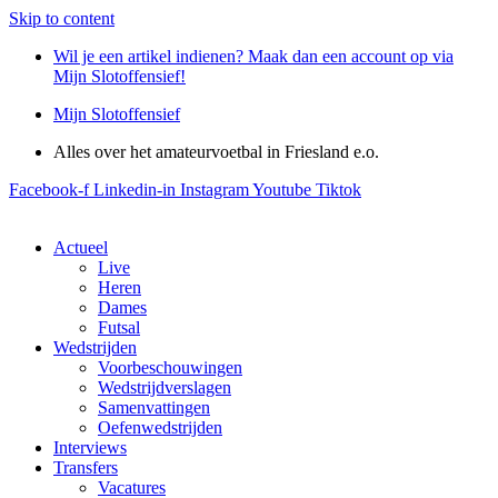
Skip to content
Wil je een artikel indienen? Maak dan een account op via
Mijn Slotoffensief!
Mijn Slotoffensief
Alles over het amateurvoetbal in Friesland e.o.
Facebook-f
Linkedin-in
Instagram
Youtube
Tiktok
Actueel
Live
Heren
Dames
Futsal
Wedstrijden
Voorbeschouwingen
Wedstrijdverslagen
Samenvattingen
Oefenwedstrijden
Interviews
Transfers
Vacatures