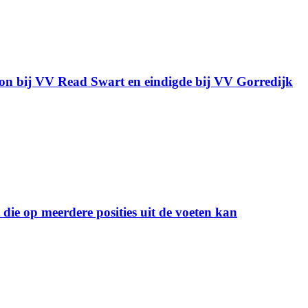
gon bij VV Read Swart en eindigde bij VV Gorredijk
ie op meerdere posities uit de voeten kan