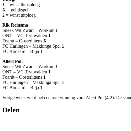
1 = winst thuisploeg
X = gelijkspel
2 = winst uitploeg
Rik Reinsma
Sneek Wit Zwart – Workum
1
ONT – VC Trynwalden
1
Foarút – Oosterlittens
X
FC Harlingen – Makkinga Spcl
1
FC Birdaard – Blija
1
Allert Pol:
Sneek Wit Zwart – Workum
1
ONT – VC Trynwalden
1
Foarút – Oosterlittens
1
FC Harlingen – Makkinga Spcl
1
FC Birdaard – Blija
1
Vorige week werd het een overwinning voor Allert Pol (4-2). De stan
Delen