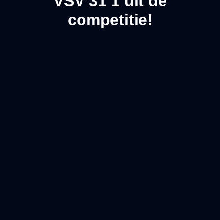
VSV’31 1 uit de
competitie!