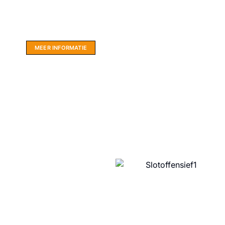
Website sponsor:
LIMBO International: WordPress specialisten uit
hartje Friesland.
MEER INFORMATIE