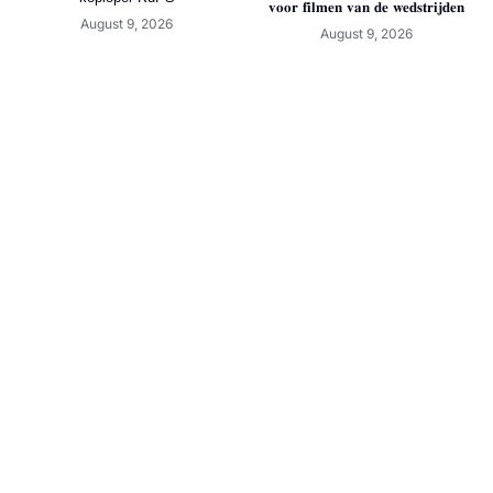
𝐯𝐨𝐨𝐫 𝐟𝐢𝐥𝐦𝐞𝐧 𝐯𝐚𝐧 𝐝𝐞 𝐰𝐞𝐝𝐬𝐭𝐫𝐢𝐣𝐝𝐞𝐧
August 9, 2026
August 9, 2026
Video: de hattrick van Roan van
Samenvatting: Harkemase Boys –
der Weij in beeld
Jong Emmen
August 9, 2026
August 9, 2026