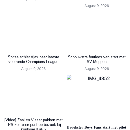
August 9, 2026
Spitse schiet Ajax naar laatste
Schouwstra foutloos van start met
voorronde Champions League
SV Meppen
August 9, 2026
August 9, 2026
[Video] Zaal en Visser pakken met
TPS kostbaar punt op bezoek bij
𝐁𝐫𝐨𝐞𝐤𝐬𝐭𝐞𝐫 𝐁𝐨𝐲𝐬 𝐅𝐚𝐧𝐬 𝐬𝐭𝐚𝐫𝐭 𝐦𝐞𝐭 𝐩𝐢𝐥𝐨𝐭
koploper KuPS