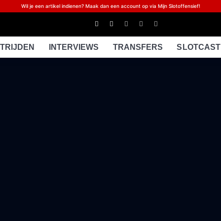
Wil je een artikel indienen? Maak dan een account op via Mijn Slotoffensief!
TRIJDEN
INTERVIEWS
TRANSFERS
SLOTCAST