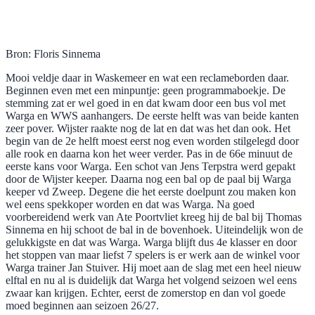
Bron: Floris Sinnema
Mooi veldje daar in Waskemeer en wat een reclameborden daar.
Beginnen even met een minpuntje: geen programmaboekje. De
stemming zat er wel goed in en dat kwam door een bus vol met
Warga en WWS aanhangers. De eerste helft was van beide kanten
zeer pover. Wijster raakte nog de lat en dat was het dan ook. Het
begin van de 2e helft moest eerst nog even worden stilgelegd door
alle rook en daarna kon het weer verder. Pas in de 66e minuut de
eerste kans voor Warga. Een schot van Jens Terpstra werd gepakt
door de Wijster keeper. Daarna nog een bal op de paal bij Warga
keeper vd Zweep. Degene die het eerste doelpunt zou maken kon
wel eens spekkoper worden en dat was Warga. Na goed
voorbereidend werk van Ate Poortvliet kreeg hij de bal bij Thomas
Sinnema en hij schoot de bal in de bovenhoek. Uiteindelijk won de
gelukkigste en dat was Warga. Warga blijft dus 4e klasser en door
het stoppen van maar liefst 7 spelers is er werk aan de winkel voor
Warga trainer Jan Stuiver. Hij moet aan de slag met een heel nieuw
elftal en nu al is duidelijk dat Warga het volgend seizoen wel eens
zwaar kan krijgen. Echter, eerst de zomerstop en dan vol goede
moed beginnen aan seizoen 26/27.