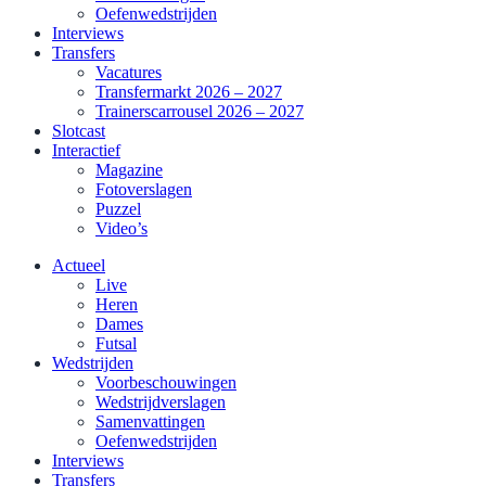
Oefenwedstrijden
Interviews
Transfers
Vacatures
Transfermarkt 2026 – 2027
Trainerscarrousel 2026 – 2027
Slotcast
Interactief
Magazine
Fotoverslagen
Puzzel
Video’s
Actueel
Live
Heren
Dames
Futsal
Wedstrijden
Voorbeschouwingen
Wedstrijdverslagen
Samenvattingen
Oefenwedstrijden
Interviews
Transfers