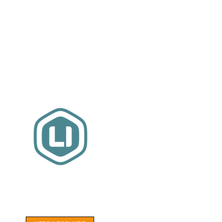
Website sponsor:
LIMBO International: WordPress specialisten uit
hartje Friesland.