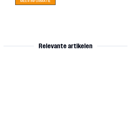
MEER INFORMATIE
Relevante artikelen
VV Jistrum 1 zoekt oefenwedstrijden
Alle 64 clubs in de koker voor de 1e
(5de Klasse)
loting KNVB Beker
August 7, 2026
August 7, 2026