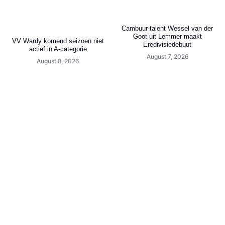
Cambuur-talent Wessel van der
Goot uit Lemmer maakt
VV Wardy komend seizoen niet
Eredivisiedebuut
actief in A-categorie
August 7, 2026
August 8, 2026
Loting: 1e ronde KNVB Beker
VV Jistrum 1 zoekt
(Landelijk)
oefenwedstrijden (5de Klasse)
August 7, 2026
August 7, 2026