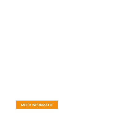
Website sponsor:
LIMBO International: WordPress specialisten uit
hartje Friesland.
MEER INFORMATIE