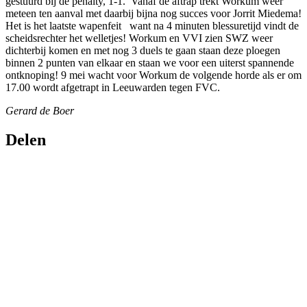
gestuurd bij de penalty, 1-1. Vanaf de aftrap trekt Workum weer
meteen ten aanval met daarbij bijna nog succes voor Jorrit Miedema!
Het is het laatste wapenfeit want na 4 minuten blessuretijd vindt de
scheidsrechter het welletjes! Workum en VVI zien SWZ weer
dichterbij komen en met nog 3 duels te gaan staan deze ploegen
binnen 2 punten van elkaar en staan we voor een uiterst spannende
ontknoping! 9 mei wacht voor Workum de volgende horde als er om
17.00 wordt afgetrapt in Leeuwarden tegen FVC.
Gerard de Boer
Delen