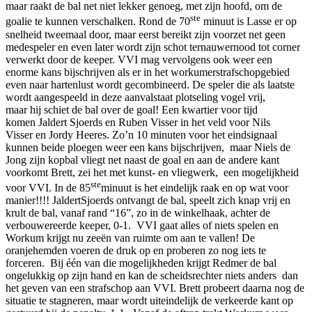
maar raakt de bal net niet lekker genoeg, met zijn hoofd, om de
ste
goalie te kunnen verschalken. Rond de 70
minuut is Lasse er op
snelheid tweemaal door, maar eerst bereikt zijn voorzet net geen
medespeler en even later wordt zijn schot ternauwernood tot corner
verwerkt door de keeper. VVI mag vervolgens ook weer een
enorme kans bijschrijven als er in het workumerstrafschopgebied
even naar hartenlust wordt gecombineerd. De speler die als laatste
wordt aangespeeld in deze aanvalstaat plotseling vogel vrij,
maar hij schiet de bal over de goal! Een kwartier voor tijd
komen Jaldert Sjoerds en Ruben Visser in het veld voor Nils
Visser en Jordy Heeres. Zo’n 10 minuten voor het eindsignaal
kunnen beide ploegen weer een kans bijschrijven, maar Niels de
Jong zijn kopbal vliegt net naast de goal en aan de andere kant
voorkomt Brett, zei het met kunst- en vliegwerk, een mogelijkheid
ste
voor VVI. In de 85
minuut is het eindelijk raak en op wat voor
manier!!!! JaldertSjoerds ontvangt de bal, speelt zich knap vrij en
krult de bal, vanaf rand “16”, zo in de winkelhaak, achter de
verbouwereerde keeper, 0-1. VVI gaat alles of niets spelen en
Workum krijgt nu zeeën van ruimte om aan te vallen! De
oranjehemden voeren de druk op en proberen zo nog iets te
forceren. Bij één van die mogelijkheden krijgt Redmer de bal
ongelukkig op zijn hand en kan de scheidsrechter niets anders dan
het geven van een strafschop aan VVI. Brett probeert daarna nog de
situatie te stagneren, maar wordt uiteindelijk de verkeerde kant op