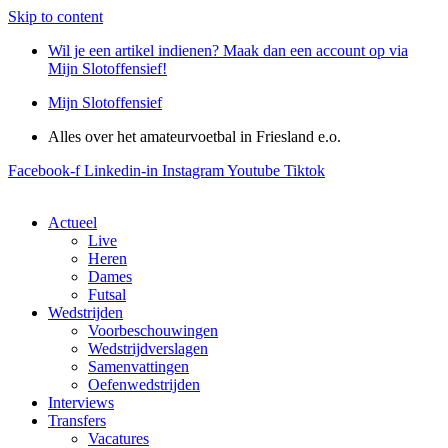
Skip to content
Wil je een artikel indienen? Maak dan een account op via
Mijn Slotoffensief!
Mijn Slotoffensief
Alles over het amateurvoetbal in Friesland e.o.
Facebook-f
Linkedin-in
Instagram
Youtube
Tiktok
Actueel
Live
Heren
Dames
Futsal
Wedstrijden
Voorbeschouwingen
Wedstrijdverslagen
Samenvattingen
Oefenwedstrijden
Interviews
Transfers
Vacatures