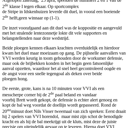
Afgelopen zaterdag, 25 april, speelden de nummers 2 en 1 van de
de
2
klasse I tegen elkaar. Op sportcomplex
de Stripe in Idskenhuizen leverde dit duel, in vooral een boeiende
de
2
helft,geen winnaar op (1-1).
De inzet voorafgaand aan dit duel was de koppositie en aangevuld
met het stralende lentezonnetje lokte dit vele supporters en
belangstellenden naar deze wedstrijd.
Beide ploegen kennen elkaars krachten overduidelijk en hierdoor
kwam het duel maar moeizaam op gang. De pijlsnelle aanvallers van
VVI werden keurig in toom gehouden door de workumer defensie,
maar ook de brijbekken konden in het begin geen fatsoenlijke
aanval opzetten, waardoor het al snel heel gecontroleerd oogde en
de angst voor een snelle tegengoal als deken over beide
ploegen hong.
De eerste, grote, kans is na 10 minuten voor VVI als een
de
messcherpe corner bij de 2
paal beland en vandaar
voorbij Brett wordt gekopt, de defensie is echter alert genoeg en
kopt de bal weg voordat de doellijn wordt gepasseerd. Rond de
ste
20
minuut doet Nils Visser tweemaal van zich spreken: Eerst draait
hij 2 spelers van VVI horendol, maar mist zijn schot de benodigde
kracht en als hij de bal meekrijgt uit de kluts, mist deze de juiste
precisie om uiteindelijk gevaar op te leveren. Hierna doet VVI