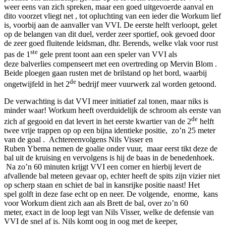
weer eens van zich spreken, maar een goed uitgevoerde aanval en
dito voorzet vliegt net , tot opluchting van een ieder die Workum lief
is, voorbij aan de aanvaller van VVI. De eerste helft verloopt, gelet
op de belangen van dit duel, verder zeer sportief, ook gevoed door
de zeer goed fluitende leidsman, dhr. Berends, welke vlak voor rust
ste
pas de 1
gele prent toont aan een speler van VVI als
deze balverlies compenseert met een overtreding op Mervin Blom .
Beide ploegen gaan rusten met de brilstand op het bord, waarbij
de
ongetwijfeld in het 2
bedrijf meer vuurwerk zal worden getoond.
De verwachting is dat VVI meer initiatief zal tonen, maar niks is
minder waar! Workum heeft overduidelijk de schroom als eerste van
de
zich af gegooid en dat levert in het eerste kwartier van de 2
helft
twee vrije trappen op op een bijna identieke positie, zo’n 25 meter
van de goal . Achtereenvolgens Nils Visser en
Ruben Ybema nemen de goalie onder vuur, maar eerst tikt deze de
bal uit de kruising en vervolgens is hij de baas in de benedenhoek.
Na zo’n 60 minuten krijgt VVI een corner en hierbij levert de
afvallende bal meteen gevaar op, echter heeft de spits zijn vizier niet
op scherp staan en schiet de bal in kansrijke positie naast! Het
spel golft in deze fase echt op en neer. De volgende, enorme, kans
voor Workum dient zich aan als Brett de bal, over zo’n 60
meter, exact in de loop legt van Nils Visser, welke de defensie van
VVI de snel af is. Nils komt oog in oog met de keeper,