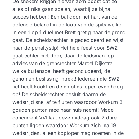
De snekers krijgen hiervan zo’n boost dat ze
alles of niks gaan spelen, waarbij ze bijna
succes hebben! Een bal door het hart van de
defensie belandt in de loop van de spits welke
in een 1 op 1 duel met Brett gretig naar de grond
gaat. De scheidsrechter is gedecideerd en wijst
naar de penaltystip! Het hele feest voor SWZ
gaat echter niet door, daar de leidsman, op
advies van de grensrechter Marcel Dijkstra
welke buitenspel heeft geconcludeerd, de
genomen beslissing intrekt! Iedereen die SWZ
lief heeft kookt en de emoties lopen even hoog
op! De scheidsrechter besluit daarna de
wedstrijd snel af te fluiten waardoor Workum 3
gouden punten mee naar huis neemt! Mede-
concurrent VVI laat deze middag ook 2 dure
punten liggen waardoor Workum zich, na 19
wedstrijden, alleen koploper mag noemen in de