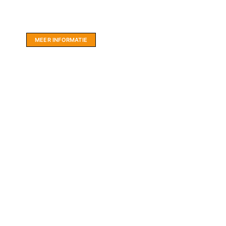
LIMBO International: WordPress specialisten uit
hartje Friesland.
MEER INFORMATIE