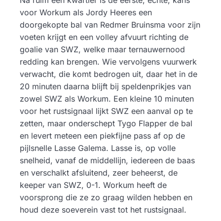
Na ruim een kwartier is de eerste, echte, kans
voor Workum als Jordy Heeres een
doorgekopte bal van Redmer Bruinsma voor zijn
voeten krijgt en een volley afvuurt richting de
goalie van SWZ, welke maar ternauwernood
redding kan brengen. Wie vervolgens vuurwerk
verwacht, die komt bedrogen uit, daar het in de
20 minuten daarna blijft bij speldenprikjes van
zowel SWZ als Workum. Een kleine 10 minuten
voor het rustsignaal lijkt SWZ een aanval op te
zetten, maar onderschept Tygo Flapper de bal
en levert meteen een piekfijne pass af op de
pijlsnelle Lasse Galema. Lasse is, op volle
snelheid, vanaf de middellijn, iedereen de baas
en verschalkt afsluitend, zeer beheerst, de
keeper van SWZ, 0-1. Workum heeft de
voorsprong die ze zo graag wilden hebben en
houd deze soeverein vast tot het rustsignaal.