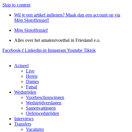
Skip to content
Wil je een artikel indienen? Maak dan een account op via
Mijn Slotoffensief!
Mijn Slotoffensief
Alles over het amateurvoetbal in Friesland e.o.
Facebook-f
Linkedin-in
Instagram
Youtube
Tiktok
Actueel
Live
Heren
Dames
Futsal
Wedstrijden
Voorbeschouwingen
Wedstrijdverslagen
Samenvattingen
Oefenwedstrijden
Interviews
Transfers
Vacatures