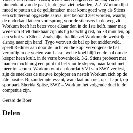
binnenkant van de paal, in de goal ziet belanden, 2-2. Workum lijkt
moed te putten uit de gelijkmaker, maar komt goed weg als Stiens
een schitterend opgezette aanval niet beloond ziet worden, waarbij
de onderkant lat een voorsprong voor de stiensers in de weg zit.
Workum heeft het beter voor elkaar dan in de 1ste helft, maar mag
wederom Brett dankbaar zijn als hij katachtig red, na 78 minuten, op
een schot van Stiens. Zoals bijna traditie zet Workum de wedstrijd
alsnog naar zijn hand! Tygo verovert de bal op het middenveld,
speelt Redmer aan door de lucht en die kopt vervolgens de bal
vernuftig in de voeten van Lasse, welke koel blijft en de bal om de
keeper heen krult, in de verre bovenhoek, 3-2. Stiens probeert met
man en macht nog een punt uit het vuur te slepen, maar komt niet
meer tot scoren. Workum wint en doordat VVI van SWZ verliest,
zijn de sneekers de nieuwe koploper en nestelt Workum zich op de
2de positie. Bijzonder interessant, want laat nou net, op 11 april, op
sportpark Sherida Spitse, SWZ – Workum het volgende duel in de
competitie zijn.
Gerard de Boer
Delen