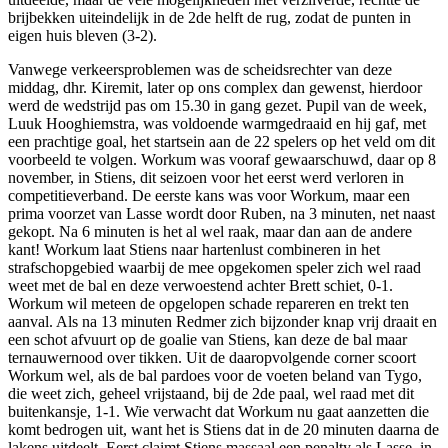
brijbekken uiteindelijk in de 2de helft de rug, zodat de punten in
eigen huis bleven (3-2).
Vanwege verkeersproblemen was de scheidsrechter van deze
middag, dhr. Kiremit, later op ons complex dan gewenst, hierdoor
werd de wedstrijd pas om 15.30 in gang gezet. Pupil van de week,
Luuk Hooghiemstra, was voldoende warmgedraaid en hij gaf, met
een prachtige goal, het startsein aan de 22 spelers op het veld om dit
voorbeeld te volgen. Workum was vooraf gewaarschuwd, daar op 8
november, in Stiens, dit seizoen voor het eerst werd verloren in
competitieverband. De eerste kans was voor Workum, maar een
prima voorzet van Lasse wordt door Ruben, na 3 minuten, net naast
gekopt. Na 6 minuten is het al wel raak, maar dan aan de andere
kant! Workum laat Stiens naar hartenlust combineren in het
strafschopgebied waarbij de mee opgekomen speler zich wel raad
weet met de bal en deze verwoestend achter Brett schiet, 0-1.
Workum wil meteen de opgelopen schade repareren en trekt ten
aanval. Als na 13 minuten Redmer zich bijzonder knap vrij draait en
een schot afvuurt op de goalie van Stiens, kan deze de bal maar
ternauwernood over tikken. Uit de daaropvolgende corner scoort
Workum wel, als de bal pardoes voor de voeten beland van Tygo,
die weet zich, geheel vrijstaand, bij de 2de paal, wel raad met dit
buitenkansje, 1-1. Wie verwacht dat Workum nu gaat aanzetten die
komt bedrogen uit, want het is Stiens dat in de 20 minuten daarna de
lakens uitdeelt. Eerst claimt Stiens massaal een penalty als Lasse, in