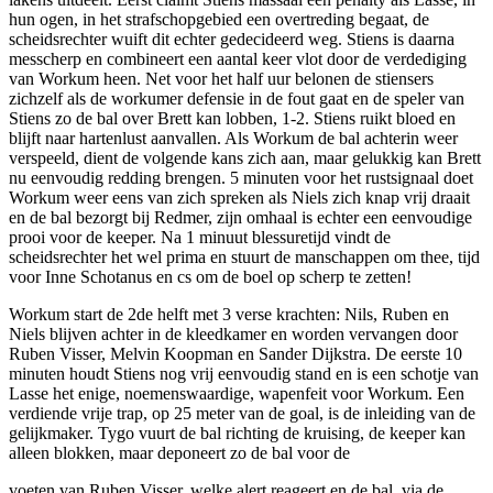
hun ogen, in het strafschopgebied een overtreding begaat, de
scheidsrechter wuift dit echter gedecideerd weg. Stiens is daarna
messcherp en combineert een aantal keer vlot door de verdediging
van Workum heen. Net voor het half uur belonen de stiensers
zichzelf als de workumer defensie in de fout gaat en de speler van
Stiens zo de bal over Brett kan lobben, 1-2. Stiens ruikt bloed en
blijft naar hartenlust aanvallen. Als Workum de bal achterin weer
verspeeld, dient de volgende kans zich aan, maar gelukkig kan Brett
nu eenvoudig redding brengen. 5 minuten voor het rustsignaal doet
Workum weer eens van zich spreken als Niels zich knap vrij draait
en de bal bezorgt bij Redmer, zijn omhaal is echter een eenvoudige
prooi voor de keeper. Na 1 minuut blessuretijd vindt de
scheidsrechter het wel prima en stuurt de manschappen om thee, tijd
voor Inne Schotanus en cs om de boel op scherp te zetten!
Workum start de 2de helft met 3 verse krachten: Nils, Ruben en
Niels blijven achter in de kleedkamer en worden vervangen door
Ruben Visser, Melvin Koopman en Sander Dijkstra. De eerste 10
minuten houdt Stiens nog vrij eenvoudig stand en is een schotje van
Lasse het enige, noemenswaardige, wapenfeit voor Workum. Een
verdiende vrije trap, op 25 meter van de goal, is de inleiding van de
gelijkmaker. Tygo vuurt de bal richting de kruising, de keeper kan
alleen blokken, maar deponeert zo de bal voor de
voeten van Ruben Visser, welke alert reageert en de bal, via de