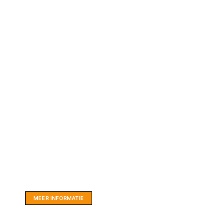
Website sponsor:
LIMBO International: WordPress specialisten uit
hartje Friesland.
MEER INFORMATIE