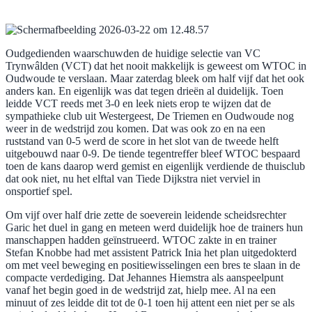
Oudgedienden waarschuwden de huidige selectie van VC
Trynwâlden (VCT) dat het nooit makkelijk is geweest om WTOC in
Oudwoude te verslaan. Maar zaterdag bleek om half vijf dat het ook
anders kan. En eigenlijk was dat tegen drieën al duidelijk. Toen
leidde VCT reeds met 3-0 en leek niets erop te wijzen dat de
sympathieke club uit Westergeest, De Triemen en Oudwoude nog
weer in de wedstrijd zou komen. Dat was ook zo en na een
ruststand van 0-5 werd de score in het slot van de tweede helft
uitgebouwd naar 0-9. De tiende tegentreffer bleef WTOC bespaard
toen de kans daarop werd gemist en eigenlijk verdiende de thuisclub
dat ook niet, nu het elftal van Tiede Dijkstra niet verviel in
onsportief spel.
Om vijf over half drie zette de soeverein leidende scheidsrechter
Garic het duel in gang en meteen werd duidelijk hoe de trainers hun
manschappen hadden geïnstrueerd. WTOC zakte in en trainer
Stefan Knobbe had met assistent Patrick Inia het plan uitgedokterd
om met veel beweging en positiewisselingen een bres te slaan in de
compacte verdediging. Dat Jehannes Hiemstra als aanspeelpunt
vanaf het begin goed in de wedstrijd zat, hielp mee. Al na een
minuut of zes leidde dit tot de 0-1 toen hij attent een niet per se als