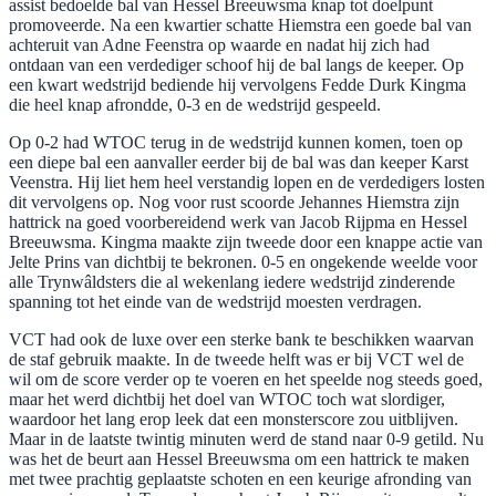
assist bedoelde bal van Hessel Breeuwsma knap tot doelpunt
promoveerde. Na een kwartier schatte Hiemstra een goede bal van
achteruit van Adne Feenstra op waarde en nadat hij zich had
ontdaan van een verdediger schoof hij de bal langs de keeper. Op
een kwart wedstrijd bediende hij vervolgens Fedde Durk Kingma
die heel knap afrondde, 0-3 en de wedstrijd gespeeld.
Op 0-2 had WTOC terug in de wedstrijd kunnen komen, toen op
een diepe bal een aanvaller eerder bij de bal was dan keeper Karst
Veenstra. Hij liet hem heel verstandig lopen en de verdedigers losten
dit vervolgens op. Nog voor rust scoorde Jehannes Hiemstra zijn
hattrick na goed voorbereidend werk van Jacob Rijpma en Hessel
Breeuwsma. Kingma maakte zijn tweede door een knappe actie van
Jelte Prins van dichtbij te bekronen. 0-5 en ongekende weelde voor
alle Trynwâldsters die al wekenlang iedere wedstrijd zinderende
spanning tot het einde van de wedstrijd moesten verdragen.
VCT had ook de luxe over een sterke bank te beschikken waarvan
de staf gebruik maakte. In de tweede helft was er bij VCT wel de
wil om de score verder op te voeren en het speelde nog steeds goed,
maar het werd dichtbij het doel van WTOC toch wat slordiger,
waardoor het lang erop leek dat een monsterscore zou uitblijven.
Maar in de laatste twintig minuten werd de stand naar 0-9 getild. Nu
was het de beurt aan Hessel Breeuwsma om een hattrick te maken
met twee prachtig geplaatste schoten en een keurige afronding van