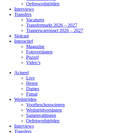
Oefenwedstrijden
Interviews
Transfers
Vacatures
Transfermarkt 2026 – 2027
Trainerscarrousel 2026 – 2027
Slotcast
Interactief
Magazine
Fotoverslagen
Puzzel
Video’s
Actueel
Live
Heren
Dames
Futsal
Wedstrijden
Voorbeschouwingen
Wedstrijdverslagen
Samenvattingen
Oefenwedstrijden
Interviews
Transfers