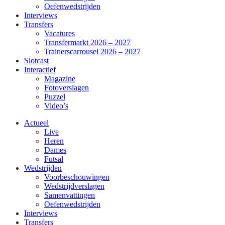
Oefenwedstrijden
Interviews
Transfers
Vacatures
Transfermarkt 2026 – 2027
Trainerscarrousel 2026 – 2027
Slotcast
Interactief
Magazine
Fotoverslagen
Puzzel
Video’s
Actueel
Live
Heren
Dames
Futsal
Wedstrijden
Voorbeschouwingen
Wedstrijdverslagen
Samenvattingen
Oefenwedstrijden
Interviews
Transfers