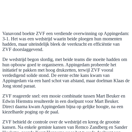
Vanavond boekte ZVF een verdiende overwinning op Appingedam:
3-1. Het was een wedstrijd waarin beide ploegen hun momenten
hadden, maar uiteindelijk bleek de veerkracht en efficiëntie van
ZVF doorslaggevend.
De wedstrijd begon slordig, met beide teams die moeite hadden om
hun opbouw goed te organiseren. Appingedam probeerde het
initiatief te pakken met hoog drukzetten, terwijl ZVF vooral
verdedigend solide stond. De eerste echte kans kwam van
Appingedam via een hard schot van afstand, maar doelman Klaas de
Jong stond paraat.
ZVF reageerde snel: een mooie combinatie tussen Mart Beuker en
Edwin Hiemstra resulteerde in een doelpunt voor Mart Beuker.
Direct daarna kwam Appingedam bijna op gelijke hoogte, na een
kiezelharde poging op de paal.
ZVF behield de controle over de wedstrijd en kreeg de grootste
kansen. Na enkele gemiste kansen van Remco Zandberg en Sander