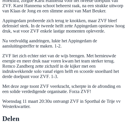
Hoekstra, zorgde Karst Hannema voor het tweede doelpunt van
ZVF. Karst Hannema schoot beheerst raak, na een strakke uitworp
van Klaas de Jong en een slimme assist van Mart Beuker.
Appingedam probeerde zich terug te knokken, maar ZVF bleef
defensief sterk. In de tweede helft zette Appingedam opnieuw hoog
druk, wat voor ZVF enkele lastige momenten opleverde.
Na veelvuldig aandringen, lukte het Appingedam de
aansluitingstreffer te maken. 1-2.
ZVF liet zich echter niet van de wijs brengen. Met hernieuwde
energie en meer druk naar voren kwam het team sterker terug.
Remco Zandberg zette zichzelf in de kijker met een
indrukwekkende solo vanaf eigen helft en scoorde snoeihard het
derde doelpunt voor ZVF. 1-3.
Met deze zege toont ZVF veerkracht, scherpte in de afronding en
een solide verdedigende organisatie. Forza ZVF!
Woensdag 11 maart 20:30u ontvangt ZVF in Sporthal de Trije vv
Westerkwartier.
Delen