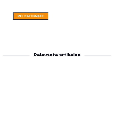
LIMBO International: WordPress specialisten uit
hartje Friesland.
MEER INFORMATIE
Relevante artikelen
Van der Weij velt oude club met
Bart Kooistra trefzeker voor