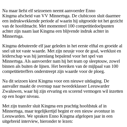
Na maar liefst elf seizoenen neemt aanvoerder Enno
Kingma afscheid van VV Minnertsga. De clubicoon sluit daarmee
een indrukwekkende periode af waarin hij uitgroeide tot het gezicht
van de hoofdmacht. Met momenteel 100 competitiedoelpunten
achter zijn naam laat Kingma een blijvende indruk achter in
Minnertsga.
Kingma debuteerde elf jaar geleden in het eerste elftal en groeide al
snel uit tot vaste waarde. Met zijn neusje voor de goal, werklust en
leiderschap was hij jarenlang bepalend voor het spel van
Minnertsga. Als aanvoerder nam hij het team op sleeptouw, zowel
binnen als buiten de lijnen. Het bereiken van de mijlpaal van 100
competitietreffers onderstreept zijn waarde voor de ploeg.
Na dit seizoen kiest Kingma voor een nieuwe uitdaging. De
aanvaller maakt de overstap naar tweedeklasser Leeuwarder
Zwaluwen, waar hij zijn ervaring en scorend vermogen wil inzetten
op een hoger niveau.
Met zijn transfer sluit Kingma een prachtig hoofdstuk af in
Minnertsga, maar tegelijkertijd begint er een nieuw avontuur in
Leeuwarden. We spraken Enno Kingma afgelopen jaar in een
uitgebreid interview, hieronder te lezen: