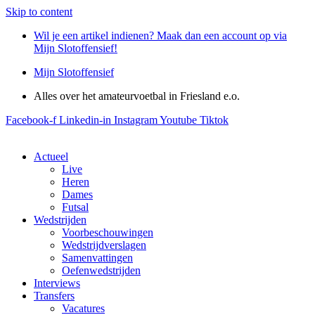
Skip to content
Wil je een artikel indienen? Maak dan een account op via
Mijn Slotoffensief!
Mijn Slotoffensief
Alles over het amateurvoetbal in Friesland e.o.
Facebook-f
Linkedin-in
Instagram
Youtube
Tiktok
Actueel
Live
Heren
Dames
Futsal
Wedstrijden
Voorbeschouwingen
Wedstrijdverslagen
Samenvattingen
Oefenwedstrijden
Interviews
Transfers
Vacatures